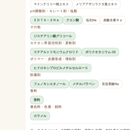
マドンナリリー根エキス
メリアアザジラクタ葉エキス
pH調整剤・キレート剤・塩類
ＥＤＴＡ－２Ｎａ
クエン酸
塩化Na
炭酸水素Ｎａ
その他
ジステアリン酸グリコール
カチオン界面活性剤・柔軟剤
ステアルトリモニウムクロリド
ポリクオタニウム-10
ポリマー・皮膜形成・増粘剤
ヒドロキシプロピルメチルセルロース
防腐剤
フェノキシエタノール
メチルパラベン
安息香酸Na
香料
香料
着色料・色素・顔料
カラメル