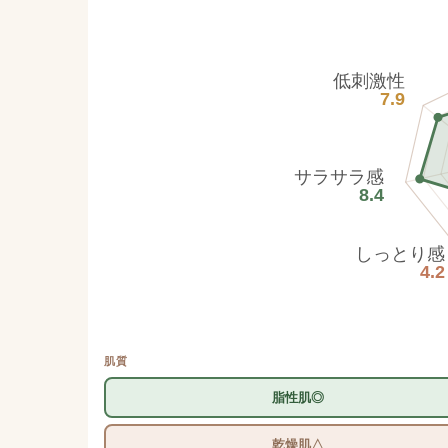
低刺激性
7.9
サラサラ感
8.4
しっとり感
4.2
肌質
脂性肌◎
乾燥肌△