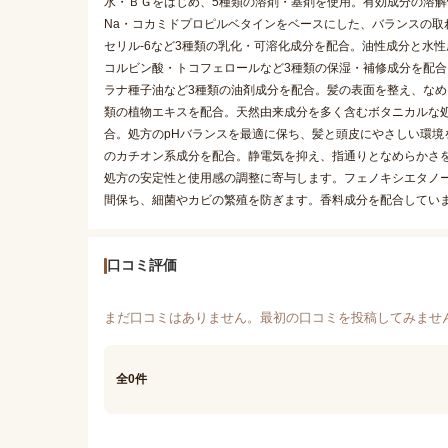
水・ＢＧをはじめ、5種類の溶剤・基剤を使用。有効成分の溶解性
Na・コカミドプロピルベタインをベースにした、バランスの取れ
セリル-6など3種類の乳化・可溶化成分を配合。油性成分と水
コルビン酸・トコフェロールなど3種類の保湿・補修成分を配
ラナ種子油など3種類の油剤成分を配合。髪の表面を整え、なめ
類の植物エキスを配合。天然由来成分を多く含むボタニカルな処
合。処方のpHバランスを最適に保ち、髪と頭皮にやさしい環境
のカチオン系成分を配合。静電気を抑え、指通りとなめらかさ
処方の安定性と使用感の調整に寄与します。フェノキシエタノ
間保ち、細菌やカビの繁殖を防ぎます。香料成分を配合してい
口コミ評価
まだ口コミはありません。最初の口コミを投稿してみませ
全0件