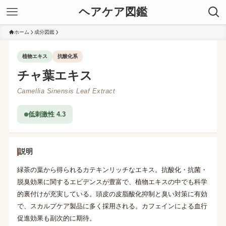
ヘアケア図鑑
ホーム
成分図鑑
植物エキス
抗酸化系
チャ葉エキス
Camellia Sinensis Leaf Extract
低刺激性 4.3
説明
緑茶の葉から得られるカテキンリッチなエキス。抗酸化・抗菌・
脱臭効果に関するエビデンスが豊富で、植物エキスの中でも科学
的裏付けが充実している。頭皮の皮脂酸化抑制と臭い対策に有効
で、スカルプケア製品に多く採用される。カフェインによる血行
促進効果も副次的に期待。