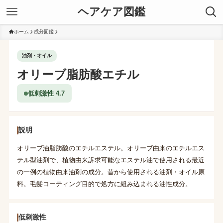
ヘアケア図鑑
ホーム
成分図鑑
油剤・オイル
オリーブ脂肪酸エチル
低刺激性 4.7
説明
オリーブ油脂肪酸のエチルエステル。オリーブ由来のエチルエス
テル型油剤で、植物由来訴求可能なエステル油で使用される最近
の一例の植物由来油剤の成分。昔から使用される油剤・オイル原
料。毛髪コーティング目的で処方に組み込まれる油性成分。
低刺激性