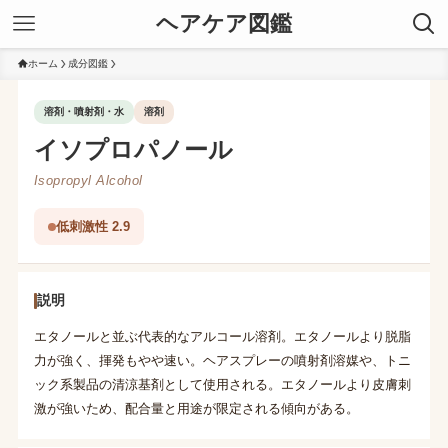
ヘアケア図鑑
ホーム
成分図鑑
溶剤・噴射剤・水
溶剤
イソプロパノール
Isopropyl Alcohol
低刺激性 2.9
説明
エタノールと並ぶ代表的なアルコール溶剤。エタノールより脱脂
力が強く、揮発もやや速い。ヘアスプレーの噴射剤溶媒や、トニ
ック系製品の清涼基剤として使用される。エタノールより皮膚刺
激が強いため、配合量と用途が限定される傾向がある。