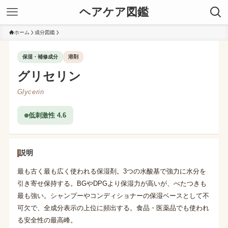
ヘアケア図鑑
ホーム
成分図鑑
保湿・補修成分
溶剤
グリセリン
Glycerin
低刺激性 4.6
説明
最も古く最も広く使われる保湿剤。3つの水酸基で強力に水分を
引き寄せ保持する。BGやDPGより保湿力が高いが、べたつきも
最も強い。シャンプーやコンディショナーの保湿ベースとして不
可欠で、全成分表示の上位に頻出する。食品・医薬品でも使われ
る安全性の最高峰。