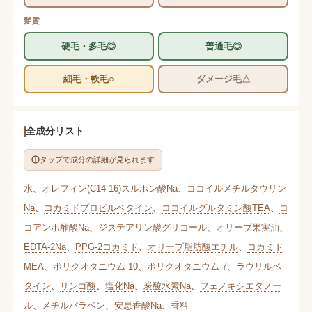
髪質
硬毛・多毛◎
普通毛◎
細毛・軟毛○
ダメージ毛△
全成分リスト
タップで成分の詳細が見られます
水
、
オレフィン(C14-16)スルホン酸Na
、
ココイルメチルタウリン
Na
、
コカミドプロピルベタイン
、
ココイルグルタミン酸TEA
、
コ
コアンホ酢酸Na
、
ジステアリン酸グリコール
、
オリーブ果実油
、
EDTA-2Na
、
PPG-2コカミド
、
オリーブ脂肪酸エチル
、
コカミド
MEA
、
ポリクオタニウム-10
、
ポリクオタニウム-7
、
ラウリルベ
タイン
、
リンゴ酸
、
塩化Na
、
炭酸水素Na
、
フェノキシエタノー
ル
、
メチルパラベン
、
安息香酸Na
、
香料