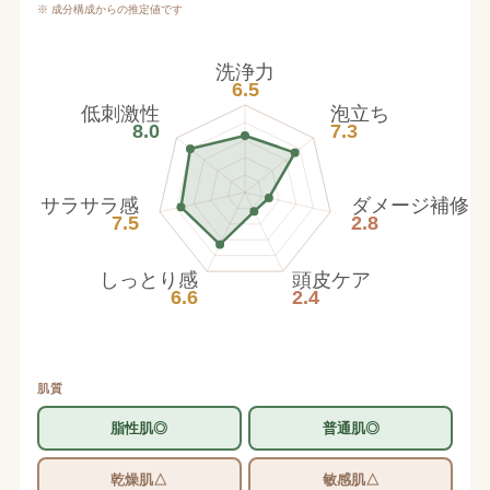
※ 成分構成からの推定値です
洗浄力
6.5
低刺激性
泡立ち
8.0
7.3
サラサラ感
ダメージ補修
7.5
2.8
しっとり感
頭皮ケア
6.6
2.4
肌質
脂性肌◎
普通肌◎
乾燥肌△
敏感肌△