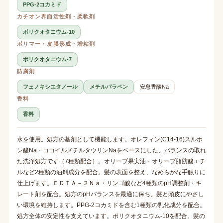
PPG-2コカミド
カチオン界面活性剤・柔軟剤
ポリクオタニウム-10
ポリマー・皮膜形成・増粘剤
ポリクオタニウム-7
防腐剤
フェノキシエタノール
メチルパラベン
安息香酸Na
香料
香料
水を使用。処方の基剤として機能します。オレフィン(C14-16)スルホ
ン酸Na・ココイルメチルタウリンNaをベースにした、バランスの取れ
た洗浄処方です（7種類配合）。オリーブ果実油・オリーブ脂肪酸エチ
ルなど2種類の油剤成分を配合。髪の表面を整え、なめらかな手触りに
仕上げます。ＥＤＴＡ－２Ｎａ・リンゴ酸など4種類のpH調整剤・キ
レート剤を配合。処方のpHバランスを最適に保ち、髪と頭皮にやさし
い環境を維持します。PPG-2コカミドを含む1種類の乳化成分を配合。
処方全体の安定性を支えています。ポリクオタニウム-10を配合。髪の