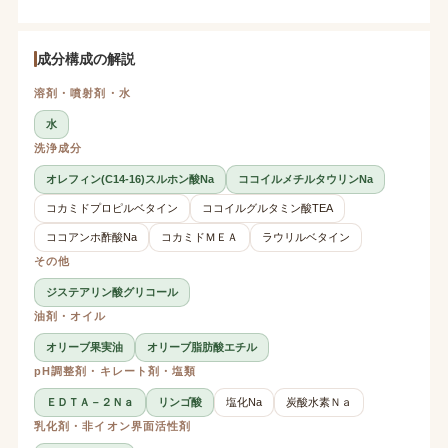
成分構成の解説
溶剤・噴射剤・水
水
洗浄成分
オレフィン(C14-16)スルホン酸Na
ココイルメチルタウリンNa
コカミドプロピルベタイン
ココイルグルタミン酸TEA
ココアンホ酢酸Na
コカミドＭＥＡ
ラウリルベタイン
その他
ジステアリン酸グリコール
油剤・オイル
オリーブ果実油
オリーブ脂肪酸エチル
pH調整剤・キレート剤・塩類
ＥＤＴＡ－２Ｎａ
リンゴ酸
塩化Na
炭酸水素Ｎａ
乳化剤・非イオン界面活性剤