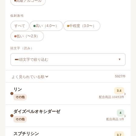
高級アルコール
低刺激性
すべて
高い（4.0〜）
中程度（3.0〜）
低い（〜2.9）
頭文字（読み）
頭文字で絞り込む
▼
5927件
リン
3.4
›
その他
配合商品 10453件
ダイズペルオキシダーゼ
4
›
その他
配合商品 1件
スブチリシン
3.7