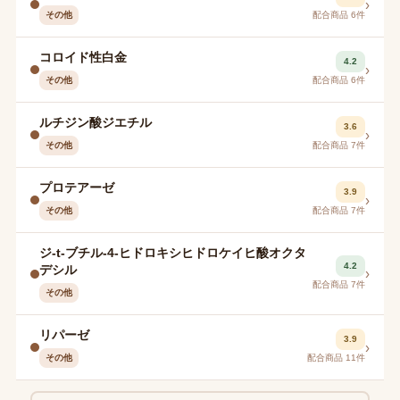
›
その他
配合商品 6件
コロイド性白金
4.2
›
その他
配合商品 6件
ルチジン酸ジエチル
3.6
›
その他
配合商品 7件
プロテアーゼ
3.9
›
その他
配合商品 7件
ジ-t-ブチル-4-ヒドロキシヒドロケイヒ酸オクタ
4.2
デシル
›
配合商品 7件
その他
リパーゼ
3.9
›
その他
配合商品 11件