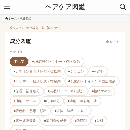
ヘアケア図鑑
ホーム
成分図鑑
全てのヘアケア成分一覧【5927件】
成分図鑑
全 5927件
カテゴリ
すべて
pH調整剤・キレート剤・塩類
カチオン界面活性剤・柔軟剤
シリコン
その他
ポリマー・皮膜形成・増粘剤
乳化剤・非イオン界面活性剤
保湿・補修成分
染毛剤・パーマ剤成分
植物エキス
油剤・オイル
洗浄成分
溶剤・噴射剤・水
着色料・色素・顔料
粉体・無機・クレイ
紫外線吸収剤
薬用有効成分
防腐剤
香料