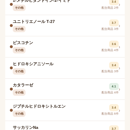
1-メチルヒダントイン-2-イミド
3.4
›
その他
配合商品 2件
ユニトリエノール T-27
3.7
›
その他
配合商品 3件
ビスコチン
3.6
›
その他
配合商品 4件
ヒドロキシアニソール
3.4
›
その他
配合商品 3件
カタラーゼ
4.1
›
その他
配合商品 4件
ジブチルヒドロキシトルエン
3.4
›
その他
配合商品 6件
サッカリンNa
3.7