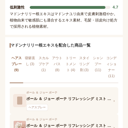
4.7
低刺激性
マドンナリリー根エキスはマドンナユリ由来で皮膚刺激穏やか。
植物由来で敏感肌にも適合するエキス素材。毛髪・頭皮向け処方
で採用される植物素材。
マドンナリリー根エキスを配合した商品一覧
ヘアス
寝癖直
スカル
アウト
トリー
スタイ
シャン
コンデ
プレー
し (3)
プケア
バス
トメン
リング
プー
ィショ
(9)
(1)
(8)
ト (4)
剤 (3)
(11)
ナー
(11)
ポール ＆ ジョー ボーテ
ポール ＆ ジョー ボーテ リフレッシング ミスト SUNLIGHT GREEN
›
ヘアスプレー
ポール ＆ ジョー ボーテ
ポール ＆ ジョー ボーテ リフレッシング ミスト SPICE LATTE
›