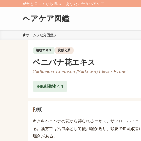
成分と口コミから選ぶ、 あなたに合うヘアケア
ヘアケア図鑑
ホーム
成分図鑑
植物エキス
抗酸化系
ベニバナ花エキス
Carthamus Tinctorius (Safflower) Flower Extract
低刺激性 4.4
説明
キク科ベニバナの花から得られるエキス。サフロールイエ
る。漢方では活血薬として使用歴があり、頭皮の血流改善
場合がある。