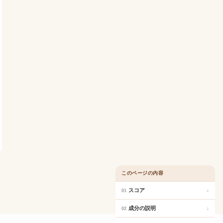
このページの内容
スコア
↓
01
成分の説明
↓
02