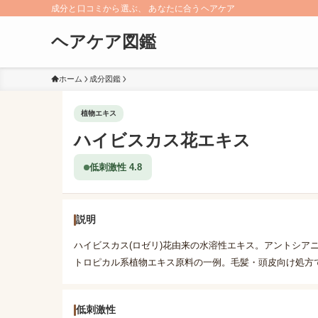
成分と口コミから選ぶ、 あなたに合うヘアケア
ヘアケア図鑑
ホーム
成分図鑑
植物エキス
ハイビスカス花エキス
低刺激性 4.8
説明
ハイビスカス(ロゼリ)花由来の水溶性エキス。アントシア
トロピカル系植物エキス原料の一例。毛髪・頭皮向け処方
低刺激性