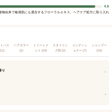
4.8
植物由来で敏感肌にも適合するフローラルエキス。ヘアケア処方に取り入れ
ウトバス
ヘアカラー
トリートメ
スタイリン
コンディシ
シャンプー
(11)
(2)
ント (10)
グ剤 (2)
ョナー (7)
(10)
香り
›
›