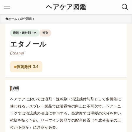
ヘアケア図鑑
ホーム
成分図鑑
溶剤・噴射剤・水
溶剤
エタノール
Ethanol
低刺激性 3.4
説明
ヘアケアにおいては溶剤・速乾剤・清涼感付与剤として多機能に
使われる。スプレー製品では噴霧性の向上に不可欠で、ヘアトニ
ックでは清涼感の演出に寄与する。高濃度では毛髪の水分を奪い
乾燥を招くため、リーブイン製品での配合位置（全成分表示の上
位か下位か）に注意が必要。