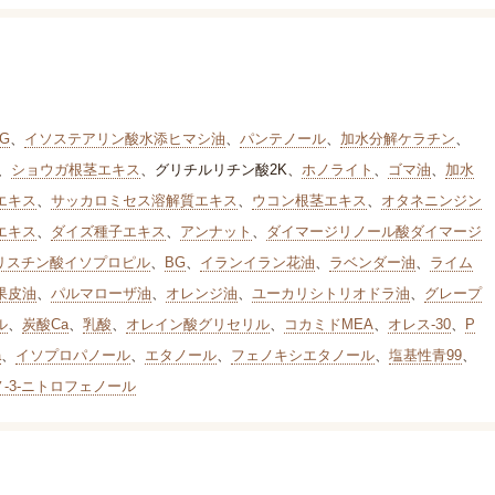
G
、
イソステアリン酸水添ヒマシ油
、
パンテノール
、
加水分解ケラチン
、
、
ショウガ根茎エキス
、
グリチルリチン酸2K
、
ホノライト
、
ゴマ油
、
加水
エキス
、
サッカロミセス溶解質エキス
、
ウコン根茎エキス
、
オタネニンジン
エキス
、
ダイズ種子エキス
、
アンナット
、
ダイマージリノール酸ダイマージ
リスチン酸イソプロピル
、
BG
、
イランイラン花油
、
ラベンダー油
、
ライム
果皮油
、
パルマローザ油
、
オレンジ油
、
ユーカリシトリオドラ油
、
グレープ
ル
、
炭酸Ca
、
乳酸
、
オレイン酸グリセリル
、
コカミドMEA
、
オレス-30
、
P
a
、
イソプロパノール
、
エタノール
、
フェノキシエタノール
、
塩基性青99
、
-3-ニトロフェノール