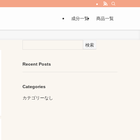
成分一覧
商品一覧
検索
Recent Posts
Categories
カテゴリーなし