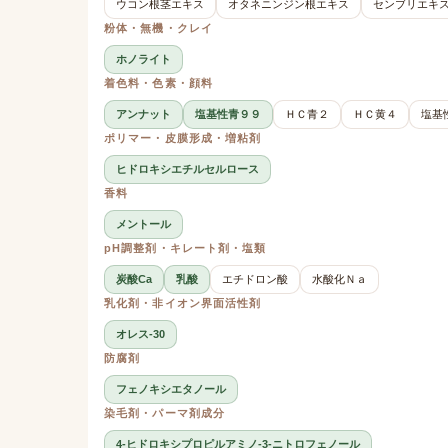
ウコン根茎エキス
オタネニンジン根エキス
センブリエキ
粉体・無機・クレイ
ホノライト
着色料・色素・顔料
アンナット
塩基性青９９
ＨＣ青２
ＨＣ黄４
塩基
ポリマー・皮膜形成・増粘剤
ヒドロキシエチルセルロース
香料
メントール
pH調整剤・キレート剤・塩類
炭酸Ca
乳酸
エチドロン酸
水酸化Ｎａ
乳化剤・非イオン界面活性剤
オレス-30
防腐剤
フェノキシエタノール
染毛剤・パーマ剤成分
4-ヒドロキシプロピルアミノ-3-ニトロフェノール