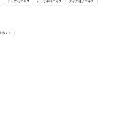
ス
ホップ花エキス
ムラサキ根エキス
ダイズ種子エキス
性赤７６