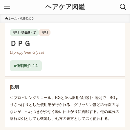
ヘアケア図鑑
ホーム
成分図鑑
溶剤・噴射剤・水
溶剤
ＤＰＧ
Dipropylene Glycol
低刺激性 4.1
説明
ジプロピレングリコール。BGと並ぶ汎用保湿剤・溶剤で、BGよ
りさっぱりとした使用感が得られる。グリセリンほどの保湿力は
ないが、べたつきが少なく軽い仕上がりに貢献する。他の成分の
溶解助剤としても機能し、処方の裏方として広く使われる。