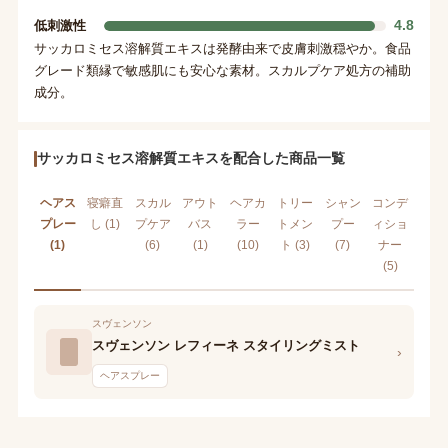
4.8
低刺激性
サッカロミセス溶解質エキスは発酵由来で皮膚刺激穏やか。食品
グレード類縁で敏感肌にも安心な素材。スカルプケア処方の補助
成分。
サッカロミセス溶解質エキスを配合した商品一覧
ヘアス
寝癖直
スカル
アウト
ヘアカ
トリー
シャン
コンデ
プレー
し (1)
プケア
バス
ラー
トメン
プー
ィショ
(1)
(6)
(1)
(10)
ト (3)
(7)
ナー
(5)
スヴェンソン
スヴェンソン レフィーネ スタイリングミスト
›
ヘアスプレー