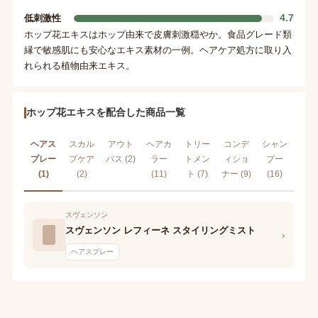
4.7
低刺激性
ホップ花エキスはホップ由来で皮膚刺激穏やか。食品グレード類
縁で敏感肌にも安心なエキス素材の一例。ヘアケア処方に取り入
れられる植物由来エキス。
ホップ花エキスを配合した商品一覧
ヘアス
スカル
アウト
ヘアカ
トリー
コンデ
シャン
プレー
プケア
バス (2)
ラー
トメン
ィショ
プー
(1)
(2)
(11)
ト (7)
ナー (9)
(16)
スヴェンソン
スヴェンソン レフィーネ スタイリングミスト
›
ヘアスプレー