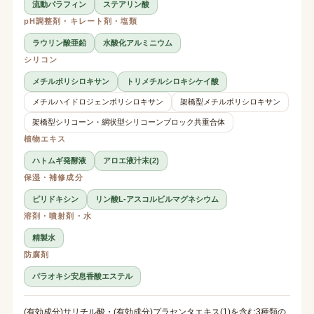
流動パラフィン
ステアリン酸
pH調整剤・キレート剤・塩類
ラウリン酸亜鉛
水酸化アルミニウム
シリコン
メチルポリシロキサン
トリメチルシロキシケイ酸
メチルハイドロジェンポリシロキサン
架橋型メチルポリシロキサン
架橋型シリコーン・網状型シリコーンブロック共重合体
植物エキス
ハトムギ発酵液
アロエ液汁末(2)
保湿・補修成分
ピリドキシン
リン酸L-アスコルビルマグネシウム
溶剤・噴射剤・水
精製水
防腐剤
パラオキシ安息香酸エステル
(有効成分)サリチル酸・(有効成分)プラセンタエキス(1)を含む3種類の