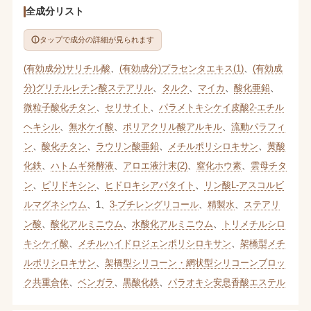
全成分リスト
タップで成分の詳細が見られます
(有効成分)サリチル酸
、
(有効成分)プラセンタエキス(1)
、
(有効成
分)グリチルレチン酸ステアリル
、
タルク
、
マイカ
、
酸化亜鉛
、
微粒子酸化チタン
、
セリサイト
、
パラメトキシケイ皮酸2-エチル
ヘキシル
、
無水ケイ酸
、
ポリアクリル酸アルキル
、
流動パラフィ
ン
、
酸化チタン
、
ラウリン酸亜鉛
、
メチルポリシロキサン
、
黄酸
化鉄
、
ハトムギ発酵液
、
アロエ液汁末(2)
、
窒化ホウ素
、
雲母チタ
ン
、
ピリドキシン
、
ヒドロキシアパタイト
、
リン酸L-アスコルビ
ルマグネシウム
、
1
、
3-ブチレングリコール
、
精製水
、
ステアリ
ン酸
、
酸化アルミニウム
、
水酸化アルミニウム
、
トリメチルシロ
キシケイ酸
、
メチルハイドロジェンポリシロキサン
、
架橋型メチ
ルポリシロキサン
、
架橋型シリコーン・網状型シリコーンブロッ
ク共重合体
、
ベンガラ
、
黒酸化鉄
、
パラオキシ安息香酸エステル