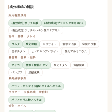
成分構成の解説
薬用有効成分
(有効成分)サリチル酸
(有効成分)プラセンタエキス(1)
(有効成分)グリチルレチン酸ステアリル
粉体・無機・クレイ
タルク
酸化亜鉛
セリサイト
無水ケイ酸
窒化ホウ素
雲母チタン
ヒドロキシアパタイト
酸化アルミニウム
着色料・色素・顔料
マイカ
微粒子酸化チタン
酸化チタン
黄酸化鉄
ベンガラ
黒酸化鉄
紫外線吸収剤
パラメトキシケイ皮酸2-エチルヘキシル
ポリマー・皮膜形成・増粘剤
ポリアクリル酸アルキル
油剤・オイル