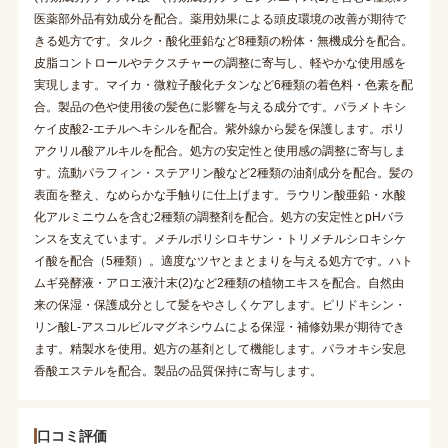
医薬部外品有効成分を配合。薬用効果による頭皮環境の改善が期待で
きる処方です。タルク・酸化亜鉛など8種類の粉体・無機成分を配合。
皮脂コントロールやテクスチャーの調整に寄与し、軽やかな使用感を
実現します。マイカ・微粒子酸化チタンなど6種類の着色料・色素を配
合。製品の色や使用後の髪色に影響を与える成分です。パラメトキシ
ケイ皮酸2-エチルヘキシルを配合。紫外線から髪を保護します。ポリ
アクリル酸アルキルを配合。処方の安定性と使用感の調整に寄与しま
す。流動パラフィン・ステアリン酸など2種類の油剤成分を配合。髪の
表面を整え、なめらかな手触りに仕上げます。ラウリン酸亜鉛・水酸
化アルミニウムを含む2種類の調整剤を配合。処方の安定性とpHバラ
ンスを支えています。メチルポリシロキサン・トリメチルシロキシケ
イ酸を配合（5種類）。適度なツヤとまとまりを与える処方です。ハト
ムギ発酵液・アロエ液汁末(2)など2種類の植物エキスを配合。自然由
来の保湿・保護成分として髪をやさしくケアします。ピリドキシン・
リン酸L-アスコルビルマグネシウムによる保湿・補修効果が期待でき
ます。精製水を使用。処方の基剤として機能します。パラオキシ安息
香酸エステルを配合。製品の品質保持に寄与します。
口コミ評価