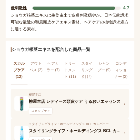
4.7
低刺激性
ショウガ根茎エキスは生姜由来で皮膚刺激穏やか。日本伝統訴求
可能な最近の和風頭皮ケアエキス素材。ヘアケアの植物訴求処方
に適する素材。
ショウガ根茎エキスを配合した商品一覧
スカル
アウト
ヘアカ
トリー
スタイ
シャン
コンデ
プケア
バス (2)
ラー (7)
トメン
リング
プー (9)
ィショ
(12)
ト (11)
剤 (7)
ナー (2)
柳屋本店
柳屋本店 レディース頭皮ケア うるおいエッセンス
›
スカルプケア
スタイリングライフ・ホールディングス BCL カンパニー
スタイリングライフ・ホールディングス BCL カンパニー ベキュア ハニー ワンダーハニー 爽快クールクールミスト ブルーミングリラクシー
›