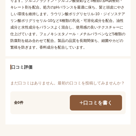
ります。グルコノラクトン・グルコン酸亜鉛など5種類のpH調整剤・
キレート剤を配合。処方のpHバランスを最適に保ち、髪と頭皮にやさ
しい環境を維持します。ラウリン酸ポリグリセリル-10・ジイソステア
リン酸ポリグリセリル-10など4種類の乳化・可溶化成分を配合。油性
成分と水性成分をバランスよく混合し、使用感の良いテクスチャーに
仕上げています。フェノキシエタノール・メチルパラベンなど5種類の
防腐剤を組み合わせて配合。製品の品質を長期間保ち、細菌やカビの
繁殖を防ぎます。香料成分を配合しています。
口コミ評価
まだ口コミはありません。最初の口コミを投稿してみませんか？
口コミを書く
全0件