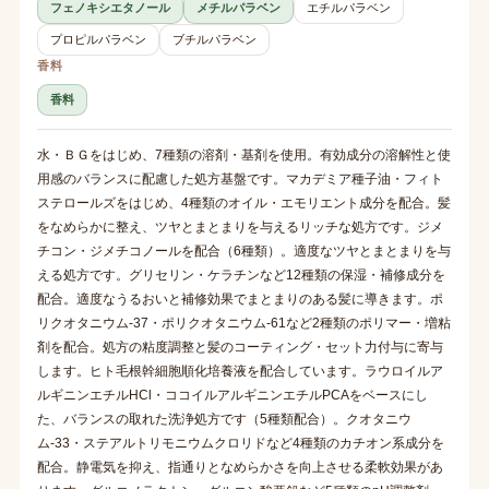
フェノキシエタノール
メチルパラベン
エチルパラベン
プロピルパラベン
ブチルパラベン
香料
香料
水・ＢＧをはじめ、7種類の溶剤・基剤を使用。有効成分の溶解性と使
用感のバランスに配慮した処方基盤です。マカデミア種子油・フィト
ステロールズをはじめ、4種類のオイル・エモリエント成分を配合。髪
をなめらかに整え、ツヤとまとまりを与えるリッチな処方です。ジメ
チコン・ジメチコノールを配合（6種類）。適度なツヤとまとまりを与
える処方です。グリセリン・ケラチンなど12種類の保湿・補修成分を
配合。適度なうるおいと補修効果でまとまりのある髪に導きます。ポ
リクオタニウム-37・ポリクオタニウム-61など2種類のポリマー・増粘
剤を配合。処方の粘度調整と髪のコーティング・セット力付与に寄与
します。ヒト毛根幹細胞順化培養液を配合しています。ラウロイルア
ルギニンエチルHCl・ココイルアルギニンエチルPCAをベースにし
た、バランスの取れた洗浄処方です（5種類配合）。クオタニウ
ム-33・ステアルトリモニウムクロリドなど4種類のカチオン系成分を
配合。静電気を抑え、指通りとなめらかさを向上させる柔軟効果があ