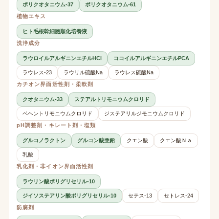
ポリクオタニウム-37
ポリクオタニウム-61
植物エキス
ヒト毛根幹細胞順化培養液
洗浄成分
ラウロイルアルギニンエチルHCl
ココイルアルギニンエチルPCA
ラウレス-23
ラウリル硫酸Na
ラウレス硫酸Na
カチオン界面活性剤・柔軟剤
クオタニウム-33
ステアルトリモニウムクロリド
ベヘントリモニウムクロリド
ジステアリルジモニウムクロリド
pH調整剤・キレート剤・塩類
グルコノラクトン
グルコン酸亜鉛
クエン酸
クエン酸Ｎａ
乳酸
乳化剤・非イオン界面活性剤
ラウリン酸ポリグリセリル-10
ジイソステアリン酸ポリグリセリル-10
セテス-13
セトレス-24
防腐剤