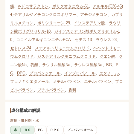
鉛
、
γ-ドコサラクトン
、
ポリクオタニウム-61
、
アルキル(C30-45)
セテアリルジメチコンクロスポリマー
、
アモジメチコン
、
カプリ
リルメチコン
、
ポリシリコーン-29
、
イソステアリン酸
、
ラウリ
ン酸ポリグリセリル-10
、
ジイソステアリン酸ポリグリセリル-1
0
、
ココイルアルギニンエチルPCA
、
セテス-13
、
ラウレス-23
、
セトレス-24
、
ステアルトリモニウムクロリド
、
ベヘントリモニ
ウムクロリド
、
ジステアリルジモニウムクロリド
、
クエン酸
、
ク
エン酸Na
、
乳酸
、
ラウリル硫酸Na
、
ラウレス硫酸Na
、
BG
、
P
G
、
DPG
、
プロパンジオール
、
イソプロパノール
、
エタノール
、
フェノキシエタノール
、
メチルパラベン
、
エチルパラベン
、
プロ
ピルパラベン
、
ブチルパラベン
、
香料
成分構成の解説
溶剤・噴射剤・水
水
ＢＧ
PG
ＤＰＧ
プロパンジオール