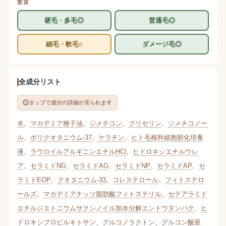
髪質
硬毛・多毛◎
普通毛◎
細毛・軟毛○
ダメージ毛◎
全成分リスト
タップで成分の詳細が見られます
水
、
マカデミア種子油
、
ジメチコン
、
グリセリン
、
ジメチコノー
ル
、
ポリクオタニウム-37
、
ケラチン
、
ヒト毛根幹細胞順化培養
液
、
ラウロイルアルギニンエチルHCl
、
ヒドロキシエチルウレ
ア
、
セラミドNG
、
セラミドAG
、
セラミドNP
、
セラミドAP
、
セ
ラミドEOP
、
クオタニウム-33
、
コレステロール
、
フィトステロ
ールズ
、
マカデミアナッツ脂肪酸フィトステリル
、
セテアラミド
エチルジエトニウムサクシノイル加水分解エンドウタンパク
、
ヒ
ドロキシプロピルキトサン
、
グルコノラクトン
、
グルコン酸亜