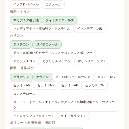
イソプロパノール
エタノール
油剤・オイル
マカデミア種子油
フィトステロールズ
マカデミアナッツ脂肪酸フィトステリル
イソステアリン酸
シリコン
ジメチコン
ジメチコノール
アルキル(C30-45)セテアリルジメチコンクロスポリマー
アモジメチコン
カプリリルメチコン
ポリシリコーン-29
保湿・補修成分
グリセリン
ケラチン
ヒドロキシエチルウレア
セラミドNG
セラミドAG
セラミドNP
セラミドAP
セラミドEOP
コレステロール
セテアラミドエチルジエトニウムサクシノイル加水分解エンドウタンパ
ク
ヒドロキシプロピルキトサン
γ-ドコサラクトン
ポリマー・皮膜形成・増粘剤