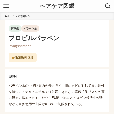
ヘアケア図鑑
ホーム
成分図鑑
防腐剤
パラベン系
プロピルパラベン
Propylparaben
低刺激性 3.9
説明
パラベン系の中で防腐力が最も強く、特にカビに対して高い活性
を持つ。メチル・エチルでは対応しきれない真菌汚染リスクの高
い処方に追加される。ただしEU圏ではエストロゲン様活性の懸
念から単独使用の上限が0.14%に制限されている。