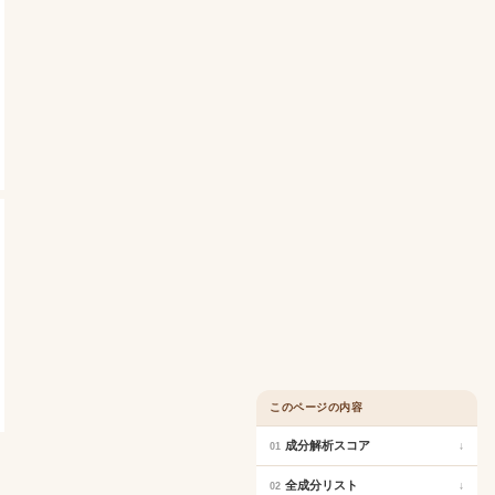
このページの内容
成分解析スコア
↓
01
全成分リスト
↓
02