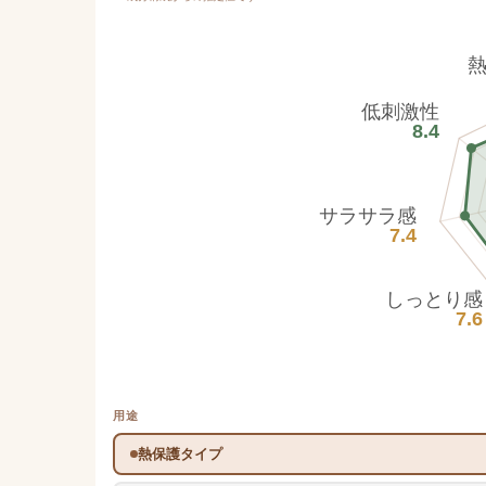
低刺激性
8.4
サラサラ感
7.4
しっとり感
7.6
用途
熱保護タイプ