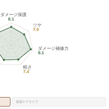
熱ダメージ保護
8.1
ツヤ
7.5
ダメージ補修力
9.1
軽さ
7.4
保湿ケアタイプ