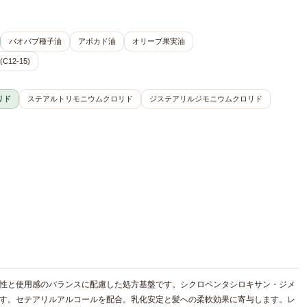
バオバブ種子油
アボカド油
オリーブ果実油
12-15)
リド
ステアルトリモニウムクロリド
ジステアリルジモニウムクロリド
解性と使用感のバランスに配慮した処方基盤です。シクロペンタシロキサン・ジメ
です。セテアリルアルコールを配合。乳化安定と髪への柔軟効果に寄与します。レ