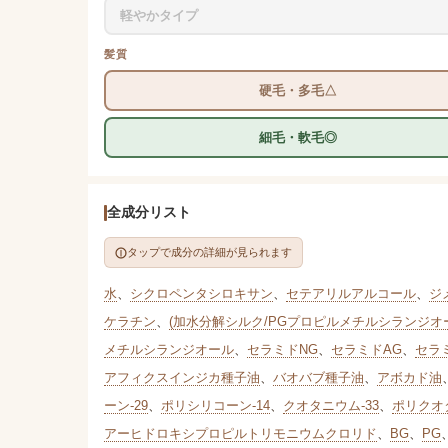
軽やかタイプ
髪質
硬毛・多毛△
細毛・軟毛◎
全成分リスト
タップで成分の詳細が見られます
水
、
シクロペンタシロキサン
、
セテアリルアルコール
、
ジ
ケラチン
、
(加水分解シルク/PGプロピルメチルシランジオ
メチルシランジオール
、
セラミドNG
、
セラミドAG
、
セラ
アフィクスインジカ種子油
、
バオバブ種子油
、
アボカド油
ーン-29
、
ポリシリコーン-14
、
クオタニウム-33
、
ポリクオタ
アーヒドロキシプロピルトリモニウムクロリド
、
BG
、
PG