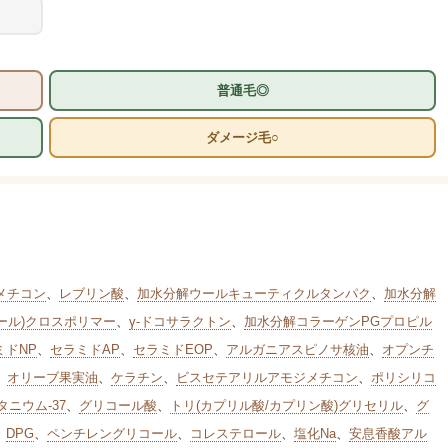
普通毛◎
ダメージ毛○
メチコン
、
レブリン酸
、
加水分解ウールキューティクルタンパク
、
加水分解
ール)クロスポリマー
、
γ-ドコサラクトン
、
加水分解コラーゲンPGプロピル
ミドNP
、
セラミドAP
、
セラミドEOP
、
アルガニアスピノサ核油
、
オプンチ
、
オリーブ果実油
、
ケラチン
、
ビスセテアリルアモジメチコン
、
ポリシリコ
ニウム-37
、
グリコール酸
、
トリ(カプリル酸/カプリン酸)グリセリル
、
グ
、
DPG
、
ペンチレングリコール
、
コレステロール
、
塩化Na
、
安息香酸アル