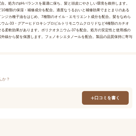
配合。処方のpHバランスを最適に保ち、髪と頭皮にやさしい環境を維持します。
10種類の保湿・補修成分を配合。適度なうるおいと補修効果でまとまりのある
インジカ種子油をはじめ、7種類のオイル・エモリエント成分を配合。髪をなめら
ウム-33・グアーヒドロキシプロピルトリモニウムクロリドなど4種類のカチオ
る柔軟効果があります。ポリクオタニウム-37を配合。処方の安定性と使用感の
紫外線から髪を保護します。フェノキシエタノールを配合。製品の品質保持に寄与
んか？
口コミを書く