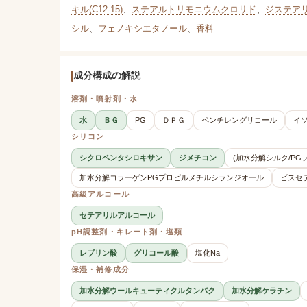
キル(C12-15)
、
ステアルトリモニウムクロリド
、
ジステア
シル
、
フェノキシエタノール
、
香料
成分構成の解説
溶剤・噴射剤・水
水
ＢＧ
PG
ＤＰＧ
ペンチレングリコール
イ
シリコン
シクロペンタシロキサン
ジメチコン
(加水分解シルク/P
加水分解コラーゲンPGプロピルメチルシランジオール
ビスセ
高級アルコール
セテアリルアルコール
pH調整剤・キレート剤・塩類
レブリン酸
グリコール酸
塩化Na
保湿・補修成分
加水分解ウールキューティクルタンパク
加水分解ケラチン