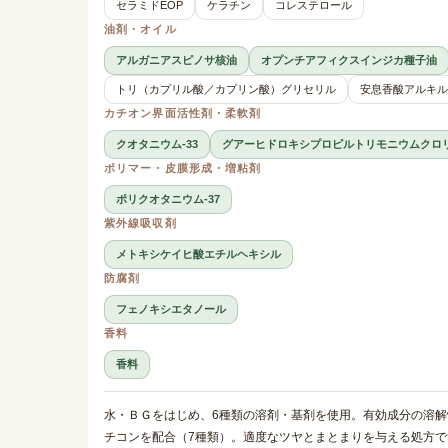
セラミドEOP
ケラチン
コレステロール
油剤・オイル
アルガニアスピノサ核油
オプンチアフィクスインジカ種子油
トリ（カプリル酸／カプリン酸）グリセリル
安息香酸アルキル(C
カチオン界面活性剤・柔軟剤
クオタニウム-33
グアーヒドロキシプロピルトリモニウムクロ
ポリマー・皮膜形成・増粘剤
ポリクオタニウム-37
紫外線吸収剤
メトキシケイヒ酸エチルヘキシル
防腐剤
フェノキシエタノール
香料
香料
水・ＢＧをはじめ、6種類の溶剤・基剤を使用。有効成分の溶
チコンを配合（7種類）。適度なツヤとまとまりを与える処方