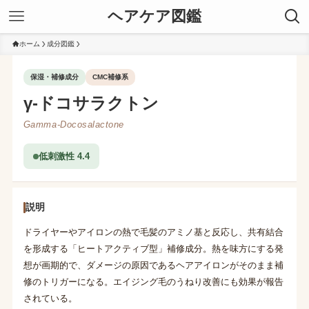
ヘアケア図鑑
ホーム
成分図鑑
保湿・補修成分
CMC補修系
γ-ドコサラクトン
Gamma-Docosalactone
低刺激性 4.4
説明
ドライヤーやアイロンの熱で毛髪のアミノ基と反応し、共有結合
を形成する「ヒートアクティブ型」補修成分。熱を味方にする発
想が画期的で、ダメージの原因であるヘアアイロンがそのまま補
修のトリガーになる。エイジング毛のうねり改善にも効果が報告
されている。