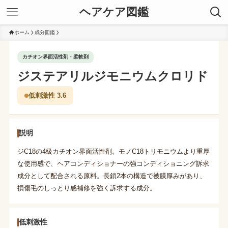
ヘアケア図鑑
ホーム
成分図鑑
カチオン界面活性剤・柔軟剤
ジステアリルジモニウムクロリド
低刺激性 3.6
説明
ジC18の4級カチオン界面活性剤。モノC18トリモニウムより重厚
な使用感で、ヘアコンディショナーの強コンディショニング訴求
成分として配合される原料。長鎖2本の構造で被膜厚みがあり、
損傷毛のしっとり感補修を強く訴求する成分。
低刺激性