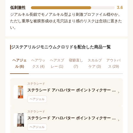
3.6
低刺激性
ジアルキル長鎖でモノアルキル型より刺激プロファイル穏やか。
ただし重厚な被膜形成ゆえ毛穴詰まり感のリスクは念頭に置きた
い。
ジステアリルジモニウムクロリドを配合した商品一覧
ヘアジェ
ヘアワッ
ヘアスプ
寝癖直し
スカルプ
アウトバ
ル (6)
クス (4)
レー (1)
(7)
ケア (3)
ス (29)
ステラシード
ステラシード アハロバター ポイントフィクサー ジェル ハード
›
ヘアジェル
ステラシード
ステラシード アハロバター ポイントフィクサー ジェル
›
ヘアジェル