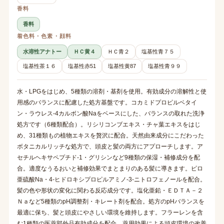
香料
香料
着色料・色素・顔料
水溶性アナトー
ＨＣ黄４
ＨＣ青２
塩基性青７５
塩基性茶１６
塩基性赤51
塩基性黄87
塩基性青９９
水・LPGをはじめ、5種類の溶剤・基剤を使用。有効成分の溶解性と使
用感のバランスに配慮した処方基盤です。コカミドプロピルベタイ
ン・ラウレス-4カルボン酸Naをベースにした、バランスの取れた洗浄
処方です（6種類配合）。リシリコンブエキス・チャ葉エキスをはじ
め、31種類もの植物エキスを贅沢に配合。天然由来成分にこだわった
ボタニカルリッチな処方で、頭皮と髪の両方にアプローチします。ア
セチルヘキサペプチド-1・グリシンなど9種類の保湿・補修成分を配
合。適度なうるおいと補修効果でまとまりのある髪に導きます。ピロ
亜硫酸Na・4-ヒドロキシプロピルアミノ-3-ニトロフェノールを配合。
髪の色や形状の変化に関わる反応成分です。塩化亜鉛・ＥＤＴＡ－２
Ｎａなど5種類のpH調整剤・キレート剤を配合。処方のpHバランスを
最適に保ち、髪と頭皮にやさしい環境を維持します。フラーレンを含
む1種類の医薬部外品有効成分を配合。薬用効果による頭皮環境の改善