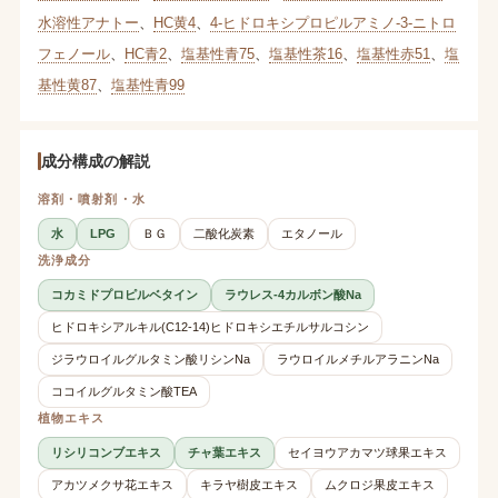
水溶性アナトー
、
HC黄4
、
4-ヒドロキシプロピルアミノ-3-ニトロ
フェノール
、
HC青2
、
塩基性青75
、
塩基性茶16
、
塩基性赤51
、
塩
基性黄87
、
塩基性青99
成分構成の解説
溶剤・噴射剤・水
水
LPG
ＢＧ
二酸化炭素
エタノール
洗浄成分
コカミドプロピルベタイン
ラウレス-4カルボン酸Na
ヒドロキシアルキル(C12-14)ヒドロキシエチルサルコシン
ジラウロイルグルタミン酸リシンNa
ラウロイルメチルアラニンNa
ココイルグルタミン酸TEA
植物エキス
リシリコンブエキス
チャ葉エキス
セイヨウアカマツ球果エキス
アカツメクサ花エキス
キラヤ樹皮エキス
ムクロジ果皮エキス