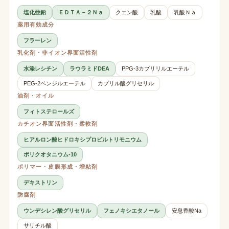
塩化亜鉛
ＥＤＴＡ－２Ｎａ
クエン酸
乳酸
乳酸Ｎａ
薬用有効成分
フラーレン
乳化剤・非イオン界面活性剤
水添レシチン
ラウラミドDEA
PPG-3カプリリルエーテル
PEG-2ベンジルエーテル
カプリル酸グリセリル
油剤・オイル
フィトステロールズ
カチオン界面活性剤・柔軟剤
ヒアルロン酸ヒドロキシプロピルトリモニウム
ポリクオタニウム-10
ポリマー・皮膜形成・増粘剤
デキストリン
防腐剤
ウンデシレン酸グリセリル
フェノキシエタノール
安息香酸Na
サリチル酸