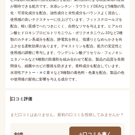
が期待できる処方です。水添レシチン・ラウラミドDEAなど5種類の乳
化・可溶化成分を配合。油性成分と水性成分をバランスよく混合し、
使用感の良いテクスチャーに仕上げています。フィトステロールズを
配合。軽い質感でべたつきにくく、自然なツヤを与えます。ヒアルロ
ン酸ヒドロキシプロピルトリモニウム・ポリクオタニウム-10など2種
類のカチオン系成分を配合。静電気を抑え、指通りとなめらかさを向
上させる柔軟効果があります。デキストリンを配合。処方の安定性と
使用感の調整に寄与します。ウンデシレン酸グリセリル・フェノキシ
エタノールなど4種類の防腐剤を組み合わせて配合。製品の品質を長期
間保ち、細菌やカビの繁殖を防ぎます。香料成分を配合しています。
水溶性アナトー・ＨＣ黄４など8種類の着色料・色素を配合。製品の色
や使用後の髪色に影響を与える成分です。
口コミ評価
まだ口コミはありません。最初の口コミを投稿してみませんか？
口コミを書く
全0件