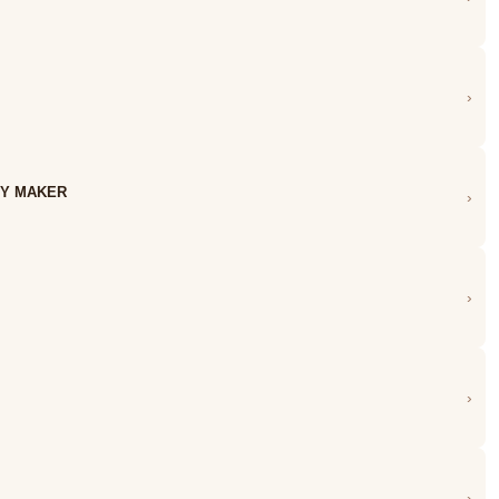
›
Y MAKER
›
›
›
›