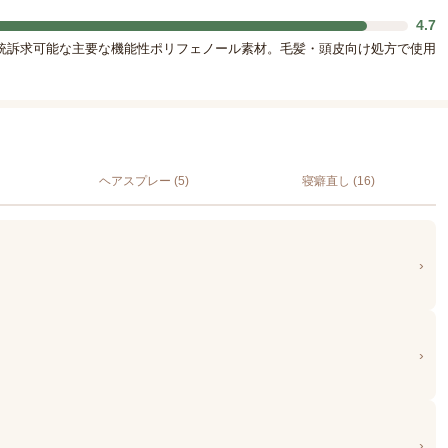
4.7
統訴求可能な主要な機能性ポリフェノール素材。毛髪・頭皮向け処方で使用
ヘアスプレー (5)
寝癖直し (16)
›
›
›