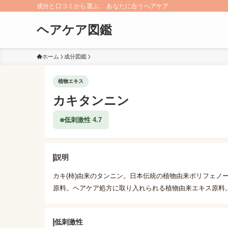
成分と口コミから選ぶ、 あなたに合うヘアケア
ヘアケア図鑑
ホーム
成分図鑑
植物エキス
カキタンニン
低刺激性 4.7
説明
カキ(柿)由来のタンニン。日本伝統の植物由来ポリフェノ
原料。ヘアケア処方に取り入れられる植物由来エキス原料
低刺激性