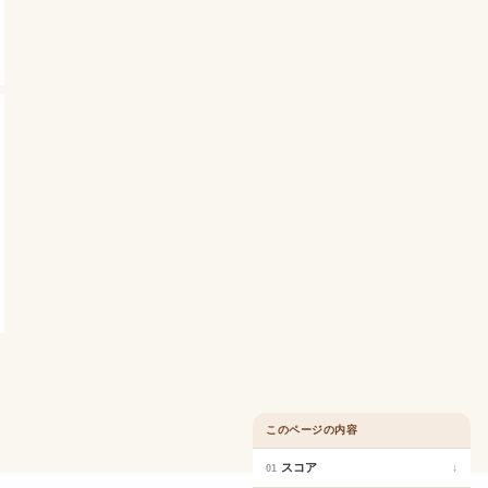
このページの内容
スコア
↓
01