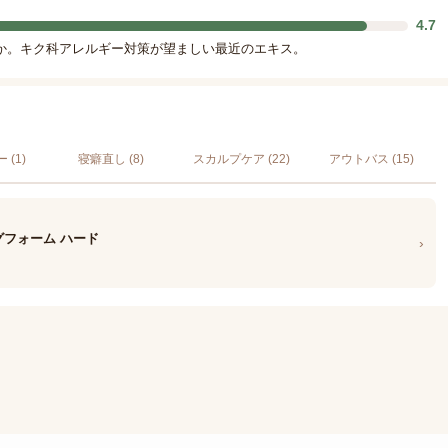
4.7
か。キク科アレルギー対策が望ましい最近のエキス。
(1)
寝癖直し (8)
スカルプケア (22)
アウトバス (15)
グフォーム ハード
›