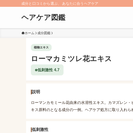
成分と口コミから選ぶ、 あなたに合うヘアケア
ヘアケア図鑑
ホーム
成分図鑑
植物エキス
ローマカミツレ花エキス
低刺激性 4.7
説明
ローマンカモミール花由来の水溶性エキス。カマズレン・
キス原料のとなる成分の一例。ヘアケア処方に取り入れら
低刺激性