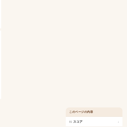
このページの内容
スコア
↓
01