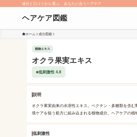
成分と口コミから選ぶ、 あなたに合うヘアケア
ヘアケア図鑑
ホーム
成分図鑑
植物エキス
オクラ果実エキス
低刺激性 4.8
説明
オクラ果実由来の水溶性エキス。ペクチン・多糖類を含む
境ケアを狙う処方に組み込まれる植物成分。ヘアケアの植
低刺激性