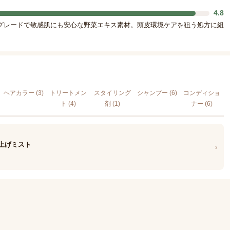
4.8
グレードで敏感肌にも安心な野菜エキス素材。頭皮環境ケアを狙う処方に組
ヘアカラー (3)
トリートメン
スタイリング
シャンプー (6)
コンディショ
ト (4)
剤 (1)
ナー (6)
仕上げミスト
›