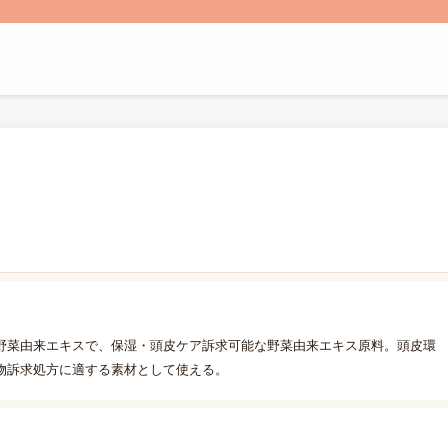
野菜由来エキスで、保湿・頭皮ケア訴求可能な野菜由来エキス原料。頭皮環
物訴求処方に適する素材として使える。