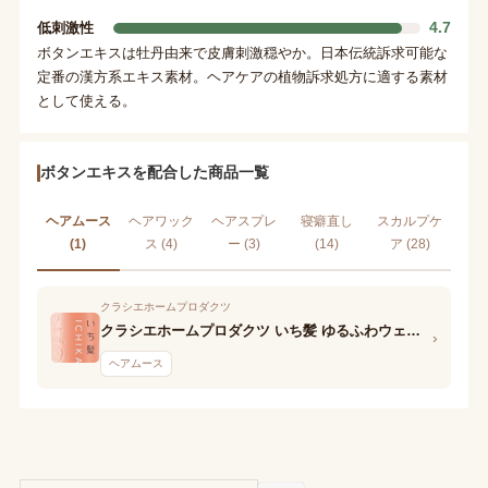
4.7
低刺激性
ボタンエキスは牡丹由来で皮膚刺激穏やか。日本伝統訴求可能な
定番の漢方系エキス素材。ヘアケアの植物訴求処方に適する素材
として使える。
ボタンエキスを配合した商品一覧
ヘアムース
ヘアワック
ヘアスプレ
寝癖直し
スカルプケ
(1)
ス (4)
ー (3)
(14)
ア (28)
クラシエホームプロダクツ
クラシエホームプロダクツ いち髪 ゆるふわウェーブもどし和草フォーム
›
ヘアムース