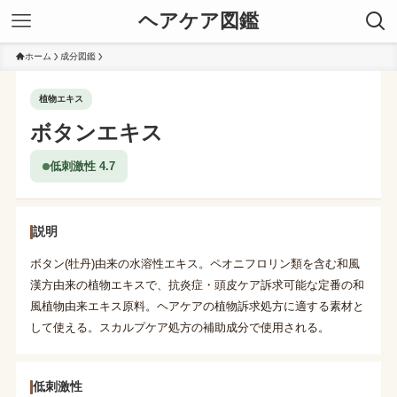
ヘアケア図鑑
ホーム
成分図鑑
植物エキス
ボタンエキス
低刺激性 4.7
説明
ボタン(牡丹)由来の水溶性エキス。ペオニフロリン類を含む和風
漢方由来の植物エキスで、抗炎症・頭皮ケア訴求可能な定番の和
風植物由来エキス原料。ヘアケアの植物訴求処方に適する素材と
して使える。スカルプケア処方の補助成分で使用される。
低刺激性