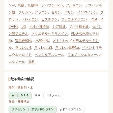
ン-9
、
乳酸
、
乳酸Na
、
ジペプチド-15
、
アルギニン
、
アスパラギ
ン酸
、
グリシン
、
アラニン
、
セリン
、
バリン
、
イソロイシン
、
プ
ロリン
、
トレオニン
、
ヒスチジン
、
フェニルアラニン
、
PCA
、
P
CA-Na
、
BG
、
ホホバ種子油
、
シア脂油
、
ツバキ種子油
、
セバシ
ン酸ジエチル
、
トリエチルヘキサノイン
、
PEG-40水添ヒマシ
油
、
安息香酸Na
、
水酸化Na
、
メトキシケイヒ酸エチルヘキシ
ル
、
ラウレス-4
、
ラウレス-23
、
ラウレス硫酸Na
、
ベヘントリモ
ニウムクロリド
、
ベンジルアルコール
、
フェノキシエタノール
、
エタノール
、
香料
成分構成の解説
溶剤・噴射剤・水
水
ＤＰＧ
ＢＧ
エタノール
保湿・補修成分
グリセリン
加水分解ケラチン
γ-ドコサラクトン