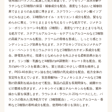
使用感のバランスに配慮した処方基盤です。グリセリン・加水分解ケ
ラチンなど22種類の保湿・補修成分を配合。適度なうるおいと補修効
果でまとまりのある髪に導きます。スクワラン・パルミチン酸イソプ
ロピルをはじめ、13種類のオイル・エモリエント成分を配合。髪をな
めらかに整え、ツヤとまとまりを与えるリッチな処方です。ジメチコ
ン・ポリシリコーン-9を配合（2種類）。適度なツヤとまとまりを与え
る処方です。ステアリルアルコール・セテアリルアルコールなど2種類
の高級アルコールを配合。クリームの骨格を形成し、しっとり感とコ
ンディショニング効果を与えます。ステアロキシプロピルジメチルア
ミン・ベヘントリモニウムクロリドなど2種類のカチオン系成分を配
合。静電気を抑え、指通りとなめらかさを向上させる柔軟効果があり
ます。リンゴ酸・乳酸など4種類のpH調整剤・キレート剤を配合。処
方のpHバランスを最適に保ち、髪と頭皮にやさしい環境を維持しま
す。PEG-40水添ヒマシ油を含む1種類の乳化成分を配合。処方全体の
安定性を支えています。安息香酸Na・フェノキシエタノールなど2種
類の防腐剤を組み合わせて配合。製品の品質を長期間保ち、細菌やカ
ビの繁殖を防ぎます。メトキシケイヒ酸エチルヘキシルを配合。紫外
線から髪を保護します。ラウレス-4・ラウレス-23をベースにした、バ
ランスの取れた洗浄処方です（3種類配合）。ベンジルアルコール・香
料など2種類の香料成分を配合。使用時の香りを演出します。