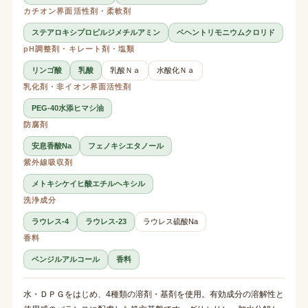
カチオン界面活性剤・柔軟剤
ステアロキシプロピルジメチルアミン
ベヘントリモニウムクロリド
pH調整剤・キレート剤・塩類
リンゴ酸
乳酸
乳酸Ｎａ
水酸化Ｎａ
乳化剤・非イオン界面活性剤
PEG-40水添ヒマシ油
防腐剤
安息香酸Na
フェノキシエタノール
紫外線吸収剤
メトキシケイヒ酸エチルヘキシル
洗浄成分
ラウレス-4
ラウレス-23
ラウレス硫酸Na
香料
ベンジルアルコール
香料
水・ＤＰＧをはじめ、4種類の溶剤・基剤を使用。有効成分の溶解性と