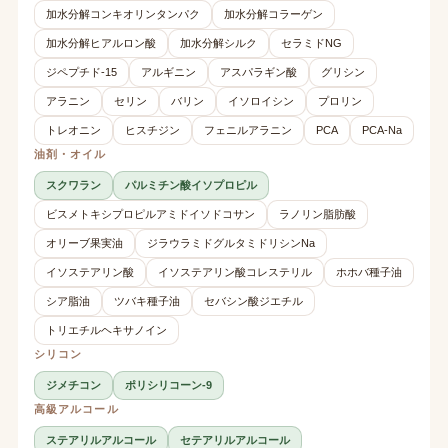
加水分解コンキオリンタンパク
加水分解コラーゲン
加水分解ヒアルロン酸
加水分解シルク
セラミドNG
ジペプチド-15
アルギニン
アスパラギン酸
グリシン
アラニン
セリン
バリン
イソロイシン
プロリン
トレオニン
ヒスチジン
フェニルアラニン
PCA
PCA-Na
油剤・オイル
スクワラン
パルミチン酸イソプロピル
ビスメトキシプロピルアミドイソドコサン
ラノリン脂肪酸
オリーブ果実油
ジラウラミドグルタミドリシンNa
イソステアリン酸
イソステアリン酸コレステリル
ホホバ種子油
シア脂油
ツバキ種子油
セバシン酸ジエチル
トリエチルヘキサノイン
シリコン
ジメチコン
ポリシリコーン-9
高級アルコール
ステアリルアルコール
セテアリルアルコール