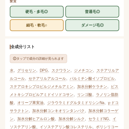
髪質
硬毛・多毛◎
普通毛◎
細毛・軟毛○
ダメージ毛◎
全成分リスト
タップで成分の詳細が見られます
水
、
グリセリン
、
DPG
、
スクワラン
、
ジメチコン
、
ステアリルア
ルコール
、
セテアリルアルコール
、
パルミチン酸イソプロピル
、
ステアロキシプロピルジメチルアミン
、
加水分解ケラチン
、
ビス
メトキシプロピルアミドイソドコサン
、
リンゴ酸
、
ラノリン脂肪
酸
、
オリーブ果実油
、
ジラウラミドグルタミドリシンNa
、
γ-ドコ
サラクトン
、
加水分解コンキオリンタンパク
、
加水分解コラーゲ
ン
、
加水分解ヒアルロン酸
、
加水分解シルク
、
セラミドNG
、
イ
ソステアリン酸
、
イソステアリン酸コレステリル
、
ポリシリコー