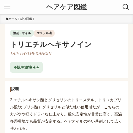
ヘアケア図鑑
ホーム
成分図鑑
油剤・オイル
エステル油
トリエチルヘキサノイン
TRIETHYLHEXANOIN
低刺激性 4.4
説明
2-エチルヘキサン酸とグリセリンのトリエステル。トリ（カプリ
ル酸/カプリン酸）グリセリルと似た軽い使用感だが、こちらの
方がやや軽くドライな仕上がり。酸化安定性が非常に高く、高温
多湿環境でも品質が安定する。ヘアオイルの軽い基剤として広く
使われる。