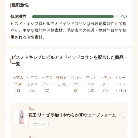
低刺激性
4.7
低刺激性
ビスメトキシプロピルアミドイソドコサンは分岐鎖機能性油で穏
やか。主要な機能性油剤素材。毛髪表面の保護・艶付与目的で採
用される油性素材。
ビスメトキシプロピルアミドイソドコサンを配合した商品
一覧
ヘアム
ヘアワ
ヘアス
寝癖直
スカル
アウト
ヘアカ
トリー
ース
ックス
プレー
し (4)
プケア
バス
ラー
トメン
(2)
(3)
(2)
(2)
(18)
(4)
ト (15)
花王
花王 リーゼ 手触りやわらか3Dウェーブフォーム
›
ヘアムース
花王