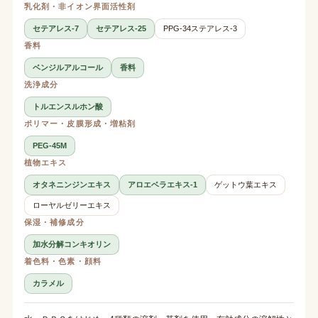
乳化剤・非イオン界面活性剤
セテアレス-7
セテアレス-25
PPG-34ステアレス-3
香料
ベンジルアルコール
香料
洗浄成分
トルエンスルホン酸
ポリマー・皮膜形成・増粘剤
PEG-45M
植物エキス
オタネニンジンエキス
アロエベラエキス-1
ゲットウ葉エキス
ローヤルゼリーエキス
保湿・補修成分
加水分解コンキオリン
着色料・色素・顔料
カラメル