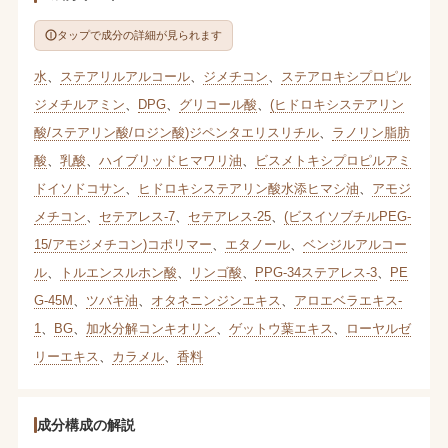
タップで成分の詳細が見られます
水
、
ステアリルアルコール
、
ジメチコン
、
ステアロキシプロピル
ジメチルアミン
、
DPG
、
グリコール酸
、
(ヒドロキシステアリン
酸/ステアリン酸/ロジン酸)ジペンタエリスリチル
、
ラノリン脂肪
酸
、
乳酸
、
ハイブリッドヒマワリ油
、
ビスメトキシプロピルアミ
ドイソドコサン
、
ヒドロキシステアリン酸水添ヒマシ油
、
アモジ
メチコン
、
セテアレス-7
、
セテアレス-25
、
(ビスイソブチルPEG-
15/アモジメチコン)コポリマー
、
エタノール
、
ベンジルアルコー
ル
、
トルエンスルホン酸
、
リンゴ酸
、
PPG-34ステアレス-3
、
PE
G-45M
、
ツバキ油
、
オタネニンジンエキス
、
アロエベラエキス-
1
、
BG
、
加水分解コンキオリン
、
ゲットウ葉エキス
、
ローヤルゼ
リーエキス
、
カラメル
、
香料
成分構成の解説