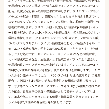
水・ＤＰＧをはじめ、4種類の溶剤・基剤を使用。有効成分の溶解性と
使用感のバランスに配慮した処方基盤です。ステアリルアルコールを
配合。乳化安定と髪への柔軟効果に寄与します。ジメチコン・アモジ
メチコンを配合（3種類）。適度なツヤとまとまりを与える処方です。
ステアロキシプロピルジメチルアミンを配合。髪の柔軟性と指通りの
改善に寄与します。グリコール酸・乳酸など3種類のpH調整剤・キレ
ート剤を配合。処方のpHバランスを最適に保ち、髪と頭皮にやさしい
環境を維持します。(ヒドロキシステアリン酸/ステアリン酸/ロジン酸)
ジペンタエリスリチル・ラノリン脂肪酸をはじめ、6種類のオイル・エ
モリエント成分を配合。髪をなめらかに整え、ツヤとまとまりを与え
るリッチな処方です。セテアレス-7・セテアレス-25など3種類の乳
化・可溶化成分を配合。油性成分と水性成分をバランスよく混合し、
使用感の良いテクスチャーに仕上げています。ベンジルアルコール・
香料など2種類の香料成分を配合。使用時の香りを演出します。トルエ
ンスルホン酸をベースにした、バランスの取れた洗浄処方です（1種類
配合）。PEG-45Mを配合。処方の安定性と使用感の調整に寄与しま
す。オタネニンジンエキス・アロエベラエキス-1など4種類の植物エキ
スを配合。自然由来の保湿・保護成分として髪をやさしくケアしま
す。加水分解コンキオリンによる保湿・補修効果が期待できます。カ
ラメルを含む1種類の着色成分を配合しています。