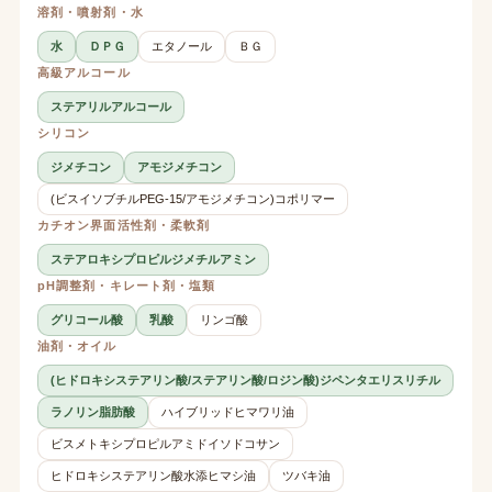
溶剤・噴射剤・水
水
ＤＰＧ
エタノール
ＢＧ
高級アルコール
ステアリルアルコール
シリコン
ジメチコン
アモジメチコン
(ビスイソブチルPEG-15/アモジメチコン)コポリマー
カチオン界面活性剤・柔軟剤
ステアロキシプロピルジメチルアミン
pH調整剤・キレート剤・塩類
グリコール酸
乳酸
リンゴ酸
油剤・オイル
(ヒドロキシステアリン酸/ステアリン酸/ロジン酸)ジペンタエリスリチル
ラノリン脂肪酸
ハイブリッドヒマワリ油
ビスメトキシプロピルアミドイソドコサン
ヒドロキシステアリン酸水添ヒマシ油
ツバキ油