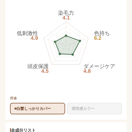
染毛力
4.1
低刺激性
色持ち
4.9
6.2
頭皮保護
ダメージケア
4.5
4.8
用途
白髪しっかりカバー
透明感カラー
全成分リスト