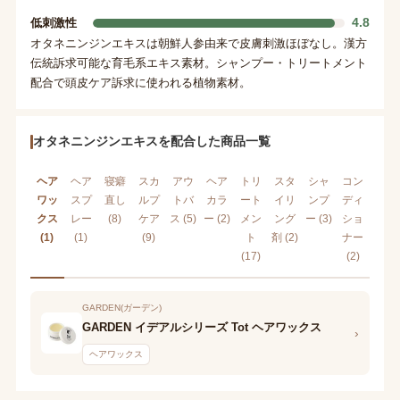
4.8
低刺激性
オタネニンジンエキスは朝鮮人参由来で皮膚刺激ほぼなし。漢方
伝統訴求可能な育毛系エキス素材。シャンプー・トリートメント
配合で頭皮ケア訴求に使われる植物素材。
オタネニンジンエキスを配合した商品一覧
ヘア
ヘア
寝癖
スカ
アウ
ヘア
トリ
スタ
シャ
コン
ワッ
スプ
直し
ルプ
トバ
カラ
ート
イリ
ンプ
ディ
クス
レー
(8)
ケア
ス (5)
ー (2)
メン
ング
ー (3)
ショ
(1)
(1)
(9)
ト
剤 (2)
ナー
(17)
(2)
GARDEN(ガーデン)
GARDEN イデアルシリーズ Tot ヘアワックス
›
ヘアワックス