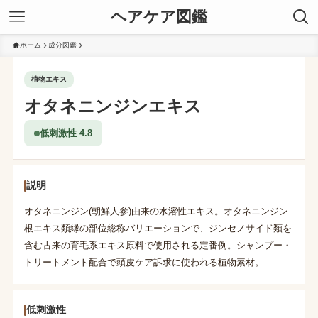
ヘアケア図鑑
ホーム
成分図鑑
植物エキス
オタネニンジンエキス
低刺激性 4.8
説明
オタネニンジン(朝鮮人参)由来の水溶性エキス。オタネニンジン
根エキス類縁の部位総称バリエーションで、ジンセノサイド類を
含む古来の育毛系エキス原料で使用される定番例。シャンプー・
トリートメント配合で頭皮ケア訴求に使われる植物素材。
低刺激性