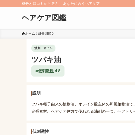
成分と口コミから選ぶ、 あなたに合うヘアケア
ヘアケア図鑑
ホーム
成分図鑑
油剤・オイル
ツバキ油
低刺激性 4.8
説明
ツバキ種子由来の植物油。オレイン酸主体の和風植物油で
定番素材。ヘアケア処方で使われる油剤の一つ。ヘアトリ
低刺激性