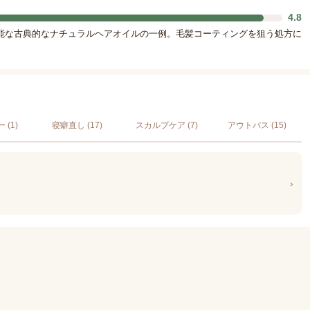
4.8
能な古典的なナチュラルヘアオイルの一例。毛髪コーティングを狙う処方に
(1)
寝癖直し (17)
スカルプケア (7)
アウトバス (15)
›