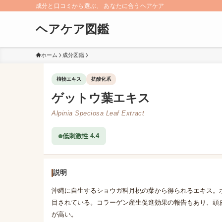
成分と口コミから選ぶ、 あなたに合うヘアケア
ヘアケア図鑑
ホーム
成分図鑑
植物エキス
抗酸化系
ゲットウ葉エキス
Alpinia Speciosa Leaf Extract
低刺激性 4.4
説明
沖縄に自生するショウガ科月桃の葉から得られるエキス。
目されている。コラーゲン産生促進効果の報告もあり、頭
が高い。