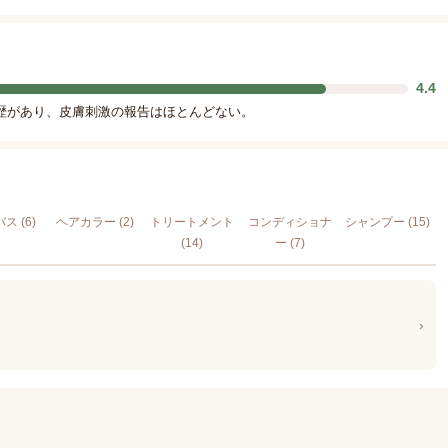
4.4
歴があり、皮膚刺激の報告はほとんどない。
ス (6)
ヘアカラー (2)
トリートメント
コンディショナ
シャンプー (15)
(14)
ー (7)
›