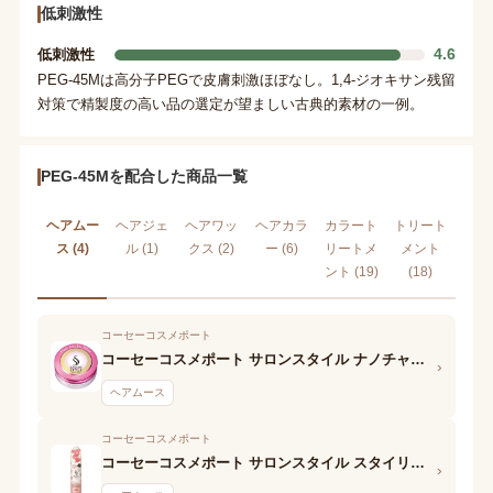
低刺激性
4.6
低刺激性
PEG-45Mは高分子PEGで皮膚刺激ほぼなし。1,4-ジオキサン残留
対策で精製度の高い品の選定が望ましい古典的素材の一例。
PEG-45Mを配合した商品一覧
ヘアムー
ヘアジェ
ヘアワッ
ヘアカラ
カラート
トリート
ス (4)
ル (1)
クス (2)
ー (6)
リートメ
メント
ント (19)
(18)
コーセーコスメポート
コーセーコスメポート サロンスタイル ナノチャージ スタイリングムース(ウェットスタイル)
›
ヘアムース
コーセーコスメポート
コーセーコスメポート サロンスタイル スタイリングムース(ウェットスタイル)
›