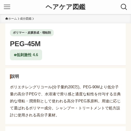
ヘアケア図鑑
ホーム
成分図鑑
ポリマー・皮膜形成・増粘剤
PEG-45M
低刺激性 4.6
説明
ポリエチレングリコール(分子量約200万)。PEG-90Mより低分子
量の高分子PEGで、水溶液で滑り感と適度な粘性を付与する古典
的な増粘・潤滑剤として使われる高分子PEG系原料。用途に応じ
て選ばれるポリマー成分。シャンプー・トリートメントで処方設
計に使用される高分子素材。