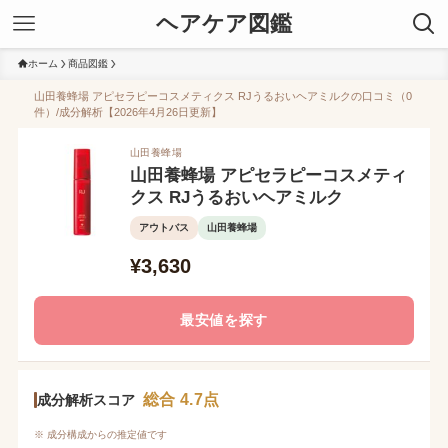
ヘアケア図鑑
ホーム
商品図鑑
山田養蜂場 アピセラピーコスメティクス RJうるおいヘアミルクの口コミ（0
件）/成分解析【2026年4月26日更新】
山田養蜂場
山田養蜂場 アピセラピーコスメティ
クス RJうるおいヘアミルク
アウトバス
山田養蜂場
¥3,630
最安値を探す
総合 4.7点
成分解析スコア
※ 成分構成からの推定値です