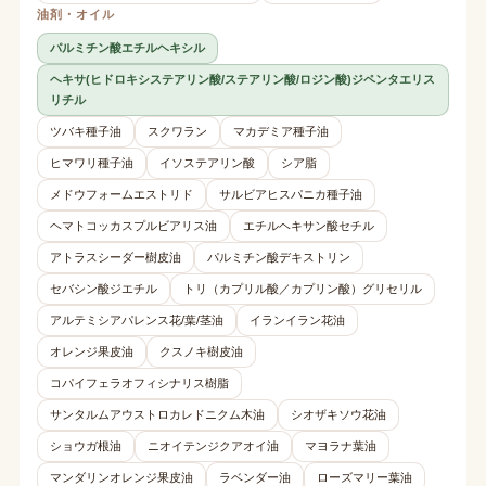
油剤・オイル
パルミチン酸エチルヘキシル
ヘキサ(ヒドロキシステアリン酸/ステアリン酸/ロジン酸)ジペンタエリス
リチル
ツバキ種子油
スクワラン
マカデミア種子油
ヒマワリ種子油
イソステアリン酸
シア脂
メドウフォームエストリド
サルビアヒスパニカ種子油
ヘマトコッカスプルビアリス油
エチルヘキサン酸セチル
アトラスシーダー樹皮油
パルミチン酸デキストリン
セバシン酸ジエチル
トリ（カプリル酸／カプリン酸）グリセリル
アルテミシアパレンス花/葉/茎油
イランイラン花油
オレンジ果皮油
クスノキ樹皮油
コパイフェラオフィシナリス樹脂
サンタルムアウストロカレドニクム木油
シオザキソウ花油
ショウガ根油
ニオイテンジクアオイ油
マヨラナ葉油
マンダリンオレンジ果皮油
ラベンダー油
ローズマリー葉油