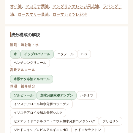
オイ油
、
マヨラナ葉油
、
マンダリンオレンジ果皮油
、
ラベンダー
油
、
ローズマリー葉油
、
ローマカミツレ花油
成分構成の解説
溶剤・噴射剤・水
水
イソプロパノール
エタノール
ＢＧ
ペンチレングリコール
高級アルコール
水添ナタネ油アルコール
保湿・補修成分
ソルビトール
加水分解水添デンプン
ハチミツ
イソステアロイル加水分解コラーゲン
イソステアロイル加水分解シルク
セテアラミドエチルジエトニウム加水分解コメタンパク
グリセリン
ジヒドロキシプロピルアルギニンHCl
γ-ドコサラクトン