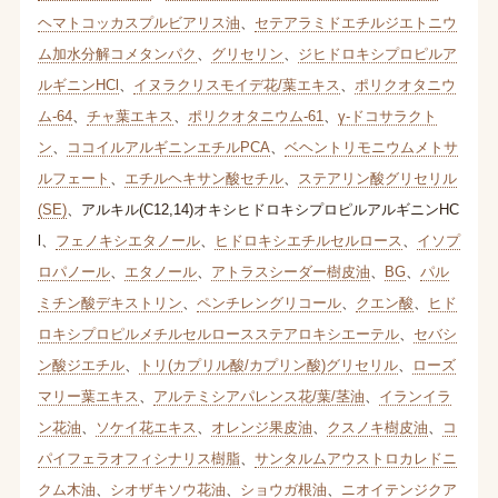
ヘマトコッカスプルビアリス油
、
セテアラミドエチルジエトニウ
ム加水分解コメタンパク
、
グリセリン
、
ジヒドロキシプロピルア
ルギニンHCl
、
イヌラクリスモイデ花/葉エキス
、
ポリクオタニウ
ム-64
、
チャ葉エキス
、
ポリクオタニウム-61
、
γ-ドコサラクト
ン
、
ココイルアルギニンエチルPCA
、
ベヘントリモニウムメトサ
ルフェート
、
エチルヘキサン酸セチル
、
ステアリン酸グリセリル
(SE)
、
アルキル(C12,14)オキシヒドロキシプロピルアルギニンHC
l
、
フェノキシエタノール
、
ヒドロキシエチルセルロース
、
イソプ
ロパノール
、
エタノール
、
アトラスシーダー樹皮油
、
BG
、
パル
ミチン酸デキストリン
、
ペンチレングリコール
、
クエン酸
、
ヒド
ロキシプロピルメチルセルロースステアロキシエーテル
、
セバシ
ン酸ジエチル
、
トリ(カプリル酸/カプリン酸)グリセリル
、
ローズ
マリー葉エキス
、
アルテミシアパレンス花/葉/茎油
、
イランイラ
ン花油
、
ソケイ花エキス
、
オレンジ果皮油
、
クスノキ樹皮油
、
コ
パイフェラオフィシナリス樹脂
、
サンタルムアウストロカレドニ
クム木油
、
シオザキソウ花油
、
ショウガ根油
、
ニオイテンジクア