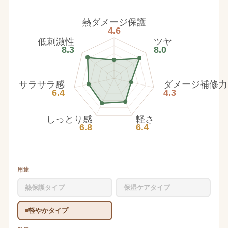
熱ダメージ保護
4.6
低刺激性
ツヤ
8.3
8.0
サラサラ感
ダメージ補修力
6.4
4.3
しっとり感
軽さ
6.8
6.4
用途
熱保護タイプ
保湿ケアタイプ
軽やかタイプ