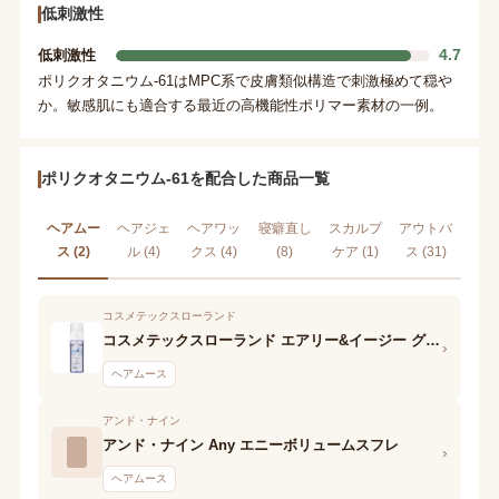
低刺激性
4.7
低刺激性
ポリクオタニウム-61はMPC系で皮膚類似構造で刺激極めて穏や
か。敏感肌にも適合する最近の高機能性ポリマー素材の一例。
ポリクオタニウム-61を配合した商品一覧
ヘアムー
ヘアジェ
ヘアワッ
寝癖直し
スカルプ
アウトバ
ス (2)
ル (4)
クス (4)
(8)
ケア (1)
ス (31)
コスメテックスローランド
コスメテックスローランド エアリー&イージー グロッシーオイルフォーム
›
ヘアムース
アンド・ナイン
アンド・ナイン Any エニーボリュームスフレ
›
ヘアムース