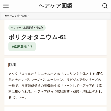
ヘアケア図鑑
ホーム
成分図鑑
ポリマー・皮膜形成・増粘剤
ポリクオタニウム-61
低刺激性 4.7
説明
メタクリロイルオキシエチルホスホリルコリンを主体とするMPC
系カチオンポリマーのバリエーション。リピジュア®シリーズの
一種で、皮膚類似構造の高機能性ポリマーとしてヘアケア向け原
料に用いられる。ヘアケア処方で感触調整・成膜・増粘に使われ
るポリマー。