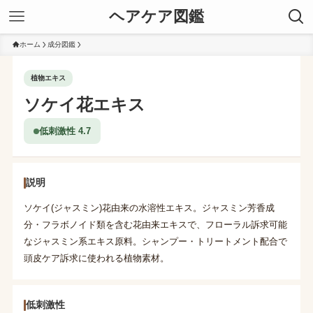
ヘアケア図鑑
ホーム
成分図鑑
植物エキス
ソケイ花エキス
低刺激性 4.7
説明
ソケイ(ジャスミン)花由来の水溶性エキス。ジャスミン芳香成
分・フラボノイド類を含む花由来エキスで、フローラル訴求可能
なジャスミン系エキス原料。シャンプー・トリートメント配合で
頭皮ケア訴求に使われる植物素材。
低刺激性