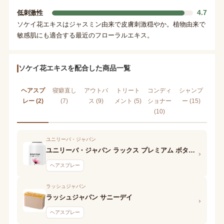
4.7
低刺激性
ソケイ花エキスはジャスミン由来で皮膚刺激穏やか。植物由来で
敏感肌にも適合する最近のフローラルエキス。
ソケイ花エキスを配合した商品一覧
ヘアスプ
寝癖直し
アウトバ
トリート
コンディ
シャンプ
レー (2)
(7)
ス (9)
メント (5)
ショナー
ー (15)
(10)
ユニリーバ・ジャパン
ユニリーバ・ジャパン ラックス プレミアム ボタニフィーク ナチュラルアレンジ ボリュームジェリーミスト
›
ヘアスプレー
ラッシュジャパン
ラッシュジャパン サニーデイ
›
ヘアスプレー