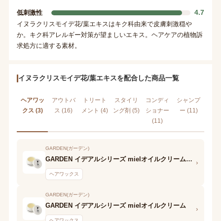
4.7
低刺激性
イヌラクリスモイデ花/葉エキスはキク科由来で皮膚刺激穏や
か。キク科アレルギー対策が望ましいエキス。ヘアケアの植物訴
求処方に適する素材。
イヌラクリスモイデ花/葉エキスを配合した商品一覧
ヘアワッ
アウトバ
トリート
スタイリ
コンディ
シャンプ
クス (3)
ス (16)
メント (4)
ング剤 (5)
ショナー
ー (11)
(11)
GARDEN(ガーデン)
GARDEN イデアルシリーズ mielオイルクリームリミテッド
›
ヘアワックス
GARDEN(ガーデン)
GARDEN イデアルシリーズ mielオイルクリーム
›
ヘアワックス