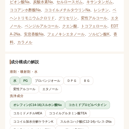
ピオン酸Na
、
炭酸水素Na
、
セルロースガム
、
キサンタンガム
、
ココアンホ酢酸Na
、
ココイルメチルタウリンNa
、
レシチン
、
ベ
ヘントリモニウムクロリド
、
グリセリン
、
変性アルコール
、
エタ
ノール
、
ベンジルアルコール
、
クエン酸
、
トコフェロール
、
EDT
A-2Na
、
安息香酸Na
、
フェノキシエタノール
、
ソルビン酸K
、
香
料
、
カラメル
成分構成の解説
溶剤・噴射剤・水
水
PG
プロパンジオール
ＤＰＧ
ＢＧ
変性アルコール
エタノール
洗浄成分
オレフィン(C14-16)スルホン酸Na
コカミドプロピルベタイン
コカミドメチルMEA
ココイルグルタミン酸TEA
ココイル加水分解ケラチンK
スルホコハク酸(C12-14)パレス-2Na