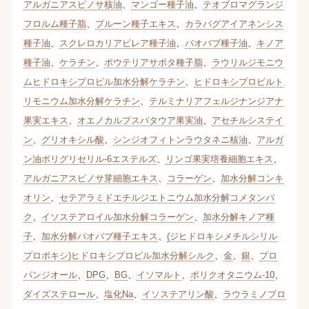
アルガニアスピノサ核油
、
マンゴー種子油
、
テオブロマグランジ
フロルム種子脂
、
プルーン種子エキス
、
カラパグアイアネンシス
種子油
、
スクレロカリアビレア種子油
、
バオバブ種子油
、
キノア
種子油
、
ケラチン
、
ポウテリアサポタ種子脂
、
ラウリルジモニウ
ムヒドロキシプロピル加水分解ケラチン
、
ヒドロキシプロピルト
リモニウム加水分解ケラチン
、
テルミナリアフェルジナンジアナ
果実エキス
、
オエノカルプスバタウア果実油
、
アセチルシステイ
ン
、
グリオキシル酸
、
シンジオフィトンラウタネニ核油
、
アルガ
ン油ポリグリセリル-6エステルズ
、
リンゴ果実培養細胞エキス
、
アルガニアスピノサ芽細胞エキス
、
コラーゲン
、
加水分解コンキ
オリン
、
セテアラミドエチルジエトニウム加水分解コメタンパ
ク
、
イソステアロイル加水分解コラーゲン
、
加水分解キノア種
子
、
加水分解バオバブ種子エキス
、
(ジヒドロキシメチルシリル
プロポキシ)ヒドロキシプロピル加水分解シルク
、
金
、
銀
、
プロ
パンジオール
、
DPG
、
BG
、
イソマルト
、
ポリクオタニウム-10
、
ダイズステロール
、
塩化Na
、
イソステアリン酸
、
ラウラミノプロ