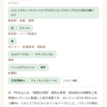
シリコン
(ジヒドロキシメチルシリルプロポキシ)ヒドロキシプロピル加水分解シ
ルク
着色料・色素・顔料
金
カラメル
染毛剤・パーマ剤成分
銀
ポリマー・皮膜形成・増粘剤
セルロースガム
キサンタンガム
香料
ベンジルアルコール
香料
防腐剤
安息香酸Na
フェノキシエタノール
ソルビン酸K
水・PGをはじめ、7種類の溶剤・基剤を使用。有効成分の溶解性と使
用感のバランスに配慮した処方基盤です。オレフィン(C14-16)スルホ
ン酸Na・コカミドプロピルベタインをベースにした、バランスの取れ