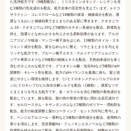
た洗浄処方です（9種類配合）。ミリスタミンオキシド・レシチンを含
む2種類の乳化成分を配合。処方全体の安定性を支えています。γ-ドコ
サラクトン・コレステロールなど18種類の保湿・補修成分を配合。適
度なうるおいと補修効果でまとまりのある髪に導きます。クオタニウ
ム-18・クオタニウム-33など5種類のカチオン系成分を配合。静電気を
抑え、指通りとなめらかさを向上させる柔軟効果があります。アルガ
ニアスピノサ核油・マンゴー種子油をはじめ、13種類のオイル・エモ
リエント成分を配合。髪をなめらかに整え、ツヤとまとまりを与える
リッチな処方です。プルーン種子エキス・テルミナリアフェルジナン
ジアナ果実エキスなど6種類の植物エキスを配合。天然由来成分を多く
含むボタニカルな処方です。グリオキシル酸・塩化Naなど5種類のpH
調整剤・キレート剤を配合。処方のpHバランスを最適に保ち、髪と頭
皮にやさしい環境を維持します。(ジヒドロキシメチルシリルプロポキ
シ)ヒドロキシプロピル加水分解シルクを配合（1種類）。適度なツヤ
とまとまりを与える処方です。金・カラメルを含む2種類の着色成分を
配合しています。銀を配合。髪の色や形状の変化に関わる反応成分で
す。セルロースガム・キサンタンガムなど2種類のポリマー・増粘剤を
配合。処方の粘度調整と髪のコーティング・セット力付与に寄与しま
す。ベンジルアルコール・香料など2種類の香料成分を配合。使用時の
香りを演出します。安息香酸Na・フェノキシエタノールなど3種類の
防腐剤を組み合わせて配合。製品の品質を長期間保ち、細菌やカビの