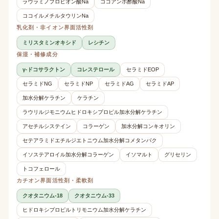
ラウラミノプロピオン酸Na
ココアンホ酢酸Na
ココイルメチルタウリンNa
乳化剤・非イオン界面活性剤
ミリスタミンオキシド
レシチン
保湿・補修成分
γ-ドコサラクトン
コレステロール
セラミドEOP
セラミドNG
セラミドNP
セラミドAG
セラミドAP
加水分解ケラチン
ケラチン
ラウリルジモニウムヒドロキシプロピル加水分解ケラチン
アセチルシステイン
コラーゲン
加水分解コンキオリン
セテアラミドエチルジエトニウム加水分解コメタンパク
イソステアロイル加水分解コラーゲン
イソマルト
グリセリン
トコフェロール
カチオン界面活性剤・柔軟剤
クオタニウム-18
クオタニウム-33
ヒドロキシプロピルトリモニウム加水分解ケラチン