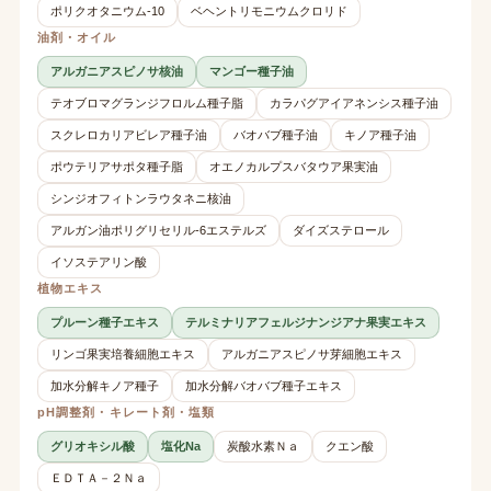
ポリクオタニウム-10
ベヘントリモニウムクロリド
油剤・オイル
アルガニアスピノサ核油
マンゴー種子油
テオブロマグランジフロルム種子脂
カラパグアイアネンシス種子油
スクレロカリアビレア種子油
バオバブ種子油
キノア種子油
ポウテリアサポタ種子脂
オエノカルプスバタウア果実油
シンジオフィトンラウタネニ核油
アルガン油ポリグリセリル-6エステルズ
ダイズステロール
イソステアリン酸
植物エキス
プルーン種子エキス
テルミナリアフェルジナンジアナ果実エキス
リンゴ果実培養細胞エキス
アルガニアスピノサ芽細胞エキス
加水分解キノア種子
加水分解バオバブ種子エキス
pH調整剤・キレート剤・塩類
グリオキシル酸
塩化Na
炭酸水素Ｎａ
クエン酸
ＥＤＴＡ－２Ｎａ