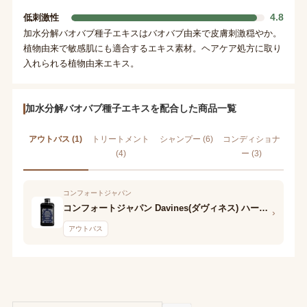
4.8
低刺激性
加水分解バオバブ種子エキスはバオバブ由来で皮膚刺激穏やか。
植物由来で敏感肌にも適合するエキス素材。ヘアケア処方に取り
入れられる植物由来エキス。
加水分解バオバブ種子エキスを配合した商品一覧
アウトバス (1)
トリートメント
シャンプー (6)
コンディショナ
(4)
ー (3)
コンフォートジャパン
コンフォートジャパン Davines(ダヴィネス) ハートオブグラス シアー ミルク
›
アウトバス