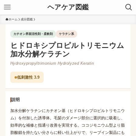
ヘアケア図鑑
ホーム
成分図鑑
カチオン界面活性剤・柔軟剤
ケラチン系
ヒドロキシプロピルトリモニウム
加水分解ケラチン
Hydroxypropyltrimonium Hydrolyzed Keratin
低刺激性 3.9
説明
加水分解ケラチンにカチオン基（ヒドロキシプロピルトリモニウ
ム）を付加した誘導体。毛髪のダメージ部分に選択的に吸着し、
効率的な補修と指通り改善を実現する。ココジモニウム型より脂
肪酸鎖を持たない分さらに軽い仕上がりで、リーブイン製品にも