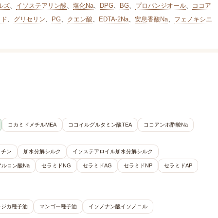
ルズ
、
イソステアリン酸
、
塩化Na
、
DPG
、
BG
、
プロパンジオール
、
ココア
リド
、
グリセリン
、
PG
、
クエン酸
、
EDTA-2Na
、
安息香酸Na
、
フェノキシエ
コカミドメチルMEA
ココイルグルタミン酸TEA
ココアンホ酢酸Na
ラチン
加水分解シルク
イソステアロイル加水分解シルク
アルロン酸Na
セラミドNG
セラミドAG
セラミドNP
セラミドAP
ンジカ種子油
マンゴー種子油
イソノナン酸イソノニル