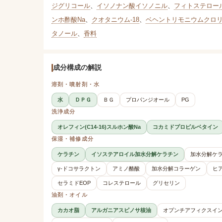
ジグリコール
、
イソノナン酸イソノニル
、
フィトステロー
ンホ酢酸Na
、
クオタニウム-18
、
ベヘントリモニウムクロ
タノール
、
香料
成分構成の解説
溶剤・噴射剤・水
水
ＤＰＧ
ＢＧ
プロパンジオール
PG
洗浄成分
オレフィン(C14-16)スルホン酸Na
コカミドプロピルベタイン
保湿・補修成分
ケラチン
イソステアロイル加水分解ケラチン
加水分解ケ
γ-ドコサラクトン
アミノ酪酸
加水分解コラーゲン
ヒ
セラミドEOP
コレステロール
グリセリン
油剤・オイル
カカオ脂
アルガニアスピノサ核油
オプンチアフィクスイ