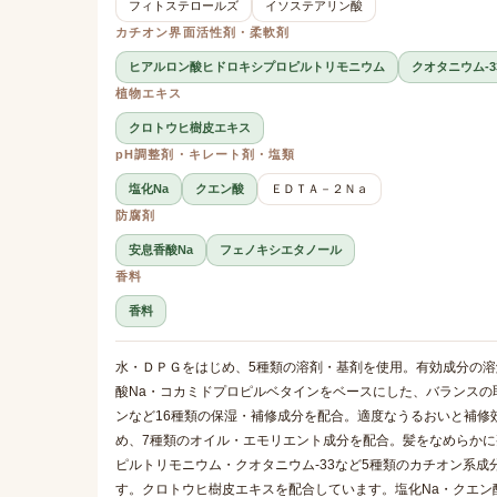
フィトステロールズ
イソステアリン酸
カチオン界面活性剤・柔軟剤
ヒアルロン酸ヒドロキシプロピルトリモニウム
クオタニウム-3
植物エキス
クロトウヒ樹皮エキス
pH調整剤・キレート剤・塩類
塩化Na
クエン酸
ＥＤＴＡ－２Ｎａ
防腐剤
安息香酸Na
フェノキシエタノール
香料
香料
水・ＤＰＧをはじめ、5種類の溶剤・基剤を使用。有効成分の溶解
酸Na・コカミドプロピルベタインをベースにした、バランスの
ンなど16種類の保湿・補修成分を配合。適度なうるおいと補修
め、7種類のオイル・エモリエント成分を配合。髪をなめらか
ピルトリモニウム・クオタニウム-33など5種類のカチオン系
す。クロトウヒ樹皮エキスを配合しています。塩化Na・クエン