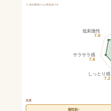
※ 成分構成からの推定値です
低刺激性
7.9
サラサラ感
7.6
しっとり感
7.2
肌質
脂性肌○