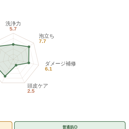
洗浄力
5.7
泡立ち
7.7
ダメージ補修
6.1
頭皮ケア
2.5
普通肌◎