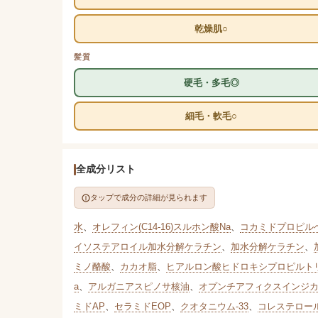
乾燥肌○
髪質
硬毛・多毛◎
細毛・軟毛○
全成分リスト
タップで成分の詳細が見られます
水
、
オレフィン(C14-16)スルホン酸Na
、
コカミドプロピル
イソステアロイル加水分解ケラチン
、
加水分解ケラチン
、
ミノ酪酸
、
カカオ脂
、
ヒアルロン酸ヒドロキシプロピルト
a
、
アルガニアスピノサ核油
、
オプンチアフィクスインジ
ミドAP
、
セラミドEOP
、
クオタニウム-33
、
コレステロー