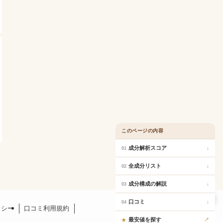
このページの内容
成分解析スコア
↓
01
全成分リスト
↓
02
成分構成の解説
↓
03
口コミ
口コミ
↓
04
リシー
口コミ利用規約
最安値を探す
↗
★