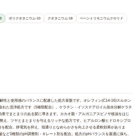
3
ポリクオタニウム-10
クオタニウム-18
ベヘントリモニウムクロリド
性と使用感のバランスに配慮した処方基盤です。オレフィン(C14-16)スルホン
取れた洗浄処方です（5種類配合）。ケラチン・イソステアロイル加水分解ケラチ
効果でまとまりのある髪に導きます。カカオ脂・アルガニアスピノサ核油をはじ
に整え、ツヤとまとまりを与えるリッチな処方です。ヒアルロン酸ヒドロキシプロ
成分を配合。静電気を抑え、指通りとなめらかさを向上させる柔軟効果がありま
酸など3種類のpH調整剤・キレート剤を配合。処方のpHバランスを最適に保ち、