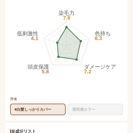
染毛力
7.8
低刺激性
色持ち
4.1
6.3
頭皮保護
ダメージケア
5.8
7.2
用途
白髪しっかりカバー
透明感カラー
全成分リスト