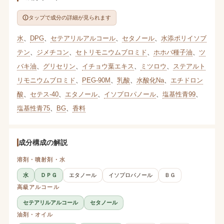
タップで成分の詳細が見られます
水
、
DPG
、
セテアリルアルコール
、
セタノール
、
水添ポリイソブ
テン
、
ジメチコン
、
セトリモニウムブロミド
、
ホホバ種子油
、
ツ
バキ油
、
グリセリン
、
イチョウ葉エキス
、
ミツロウ
、
ステアルト
リモニウムブロミド
、
PEG-90M
、
乳酸
、
水酸化Na
、
エチドロン
酸
、
セテス-40
、
エタノール
、
イソプロパノール
、
塩基性青99
、
塩基性青75
、
BG
、
香料
成分構成の解説
溶剤・噴射剤・水
水
ＤＰＧ
エタノール
イソプロパノール
ＢＧ
高級アルコール
セテアリルアルコール
セタノール
油剤・オイル