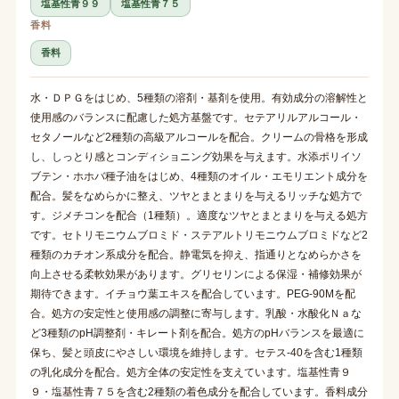
塩基性青９９
塩基性青７５
香料
香料
水・ＤＰＧをはじめ、5種類の溶剤・基剤を使用。有効成分の溶解性と
使用感のバランスに配慮した処方基盤です。セテアリルアルコール・
セタノールなど2種類の高級アルコールを配合。クリームの骨格を形成
し、しっとり感とコンディショニング効果を与えます。水添ポリイソ
ブテン・ホホバ種子油をはじめ、4種類のオイル・エモリエント成分を
配合。髪をなめらかに整え、ツヤとまとまりを与えるリッチな処方で
す。ジメチコンを配合（1種類）。適度なツヤとまとまりを与える処方
です。セトリモニウムブロミド・ステアルトリモニウムブロミドなど2
種類のカチオン系成分を配合。静電気を抑え、指通りとなめらかさを
向上させる柔軟効果があります。グリセリンによる保湿・補修効果が
期待できます。イチョウ葉エキスを配合しています。PEG-90Mを配
合。処方の安定性と使用感の調整に寄与します。乳酸・水酸化Ｎａな
ど3種類のpH調整剤・キレート剤を配合。処方のpHバランスを最適に
保ち、髪と頭皮にやさしい環境を維持します。セテス-40を含む1種類
の乳化成分を配合。処方全体の安定性を支えています。塩基性青９
９・塩基性青７５を含む2種類の着色成分を配合しています。香料成分