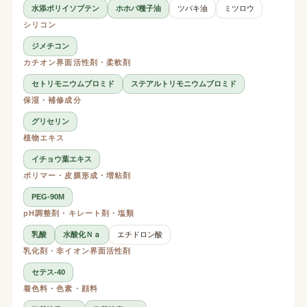
水添ポリイソブテン
ホホバ種子油
ツバキ油
ミツロウ
シリコン
ジメチコン
カチオン界面活性剤・柔軟剤
セトリモニウムブロミド
ステアルトリモニウムブロミド
保湿・補修成分
グリセリン
植物エキス
イチョウ葉エキス
ポリマー・皮膜形成・増粘剤
PEG-90M
pH調整剤・キレート剤・塩類
乳酸
水酸化Ｎａ
エチドロン酸
乳化剤・非イオン界面活性剤
セテス-40
着色料・色素・顔料