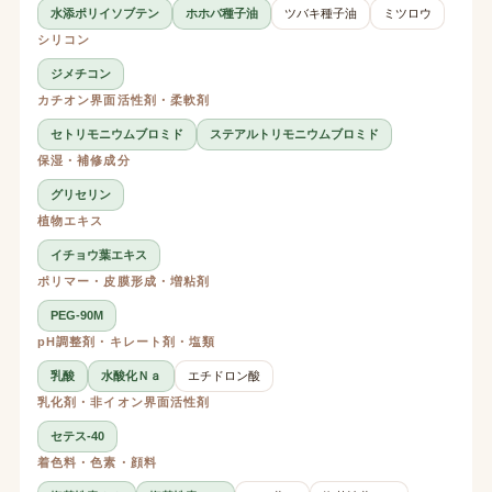
水添ポリイソブテン
ホホバ種子油
ツバキ種子油
ミツロウ
シリコン
ジメチコン
カチオン界面活性剤・柔軟剤
セトリモニウムブロミド
ステアルトリモニウムブロミド
保湿・補修成分
グリセリン
植物エキス
イチョウ葉エキス
ポリマー・皮膜形成・増粘剤
PEG-90M
pH調整剤・キレート剤・塩類
乳酸
水酸化Ｎａ
エチドロン酸
乳化剤・非イオン界面活性剤
セテス-40
着色料・色素・顔料