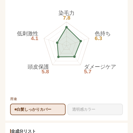
染毛力
7.8
低刺激性
色持ち
4.1
6.3
頭皮保護
ダメージケア
5.8
5.7
用途
白髪しっかりカバー
透明感カラー
全成分リスト