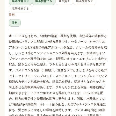
塩基性青９９
塩基性青７５
ＨＣ黄４
塩基性黄５７
塩基性赤７６
香料
香料
水・ＤＰＧをはじめ、5種類の溶剤・基剤を使用。有効成分の溶解性と
使用感のバランスに配慮した処方基盤です。セタノール・セテアリル
アルコールなど2種類の高級アルコールを配合。クリームの骨格を形成
し、しっとり感とコンディショニング効果を与えます。水添ポリイソ
ブテン・ホホバ種子油をはじめ、4種類のオイル・エモリエント成分を
配合。髪をなめらかに整え、ツヤとまとまりを与えるリッチな処方で
す。ジメチコンを配合（1種類）。適度なツヤとまとまりを与える処方
です。セトリモニウムブロミド・ステアルトリモニウムブロミドなど2
種類のカチオン系成分を配合。静電気を抑え、指通りとなめらかさを
向上させる柔軟効果があります。グリセリンによる保湿・補修効果が
期待できます。イチョウ葉エキスを配合しています。PEG-90Mを配
合。処方の安定性と使用感の調整に寄与します。乳酸・水酸化Ｎａな
ど3種類のpH調整剤・キレート剤を配合。処方のpHバランスを最適に
保ち、髪と頭皮にやさしい環境を維持します。セテス-40を含む1種類
の乳化成分を配合。処方全体の安定性を支えています。塩基性青９