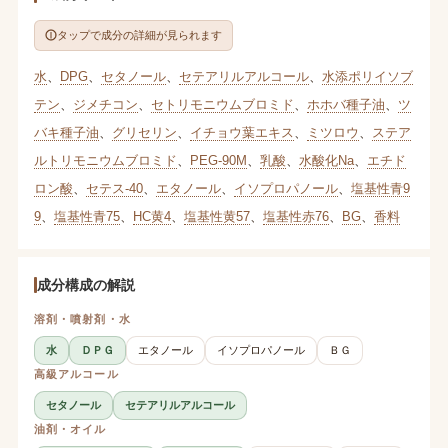
タップで成分の詳細が見られます
水
、
DPG
、
セタノール
、
セテアリルアルコール
、
水添ポリイソブ
テン
、
ジメチコン
、
セトリモニウムブロミド
、
ホホバ種子油
、
ツ
バキ種子油
、
グリセリン
、
イチョウ葉エキス
、
ミツロウ
、
ステア
ルトリモニウムブロミド
、
PEG-90M
、
乳酸
、
水酸化Na
、
エチド
ロン酸
、
セテス-40
、
エタノール
、
イソプロパノール
、
塩基性青9
9
、
塩基性青75
、
HC黄4
、
塩基性黄57
、
塩基性赤76
、
BG
、
香料
成分構成の解説
溶剤・噴射剤・水
水
ＤＰＧ
エタノール
イソプロパノール
ＢＧ
高級アルコール
セタノール
セテアリルアルコール
油剤・オイル