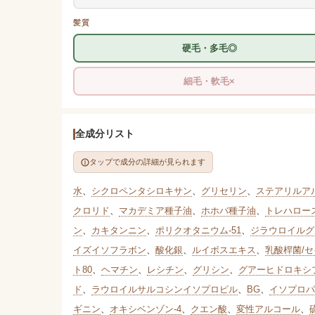
髪質
硬毛・多毛◎
細毛・軟毛×
全成分リスト
タップで成分の詳細が見られます
水
、
シクロペンタシロキサン
、
グリセリン
、
ステアリルア
クロリド
、
マカデミア種子油
、
ホホバ種子油
、
トレハロー
ン
、
カキタンニン
、
ポリクオタニウム-51
、
ジラウロイルグ
イズイソフラボン
、
酸化銀
、
ルイボスエキス
、
乳酸桿菌/
ト80
、
ヘマチン
、
レシチン
、
グリシン
、
グアーヒドロキシ
ド
、
ラウロイルサルコシンイソプロピル
、
BG
、
イソプロパ
ギニン
、
オキシベンゾン-4
、
クエン酸
、
変性アルコール
、
硫