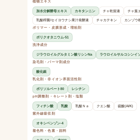
植物エキス
加水分解酵母エキス
カキタンニン
チャ乾留液
チャ葉
乳酸桿菌/セイヨウナシ果汁発酵液
チャカテキン
カンゾウ
ポリマー・皮膜形成・増粘剤
ポリクオタニウム-51
洗浄成分
ジラウロイルグルタミン酸リシンNa
ラウロイルサルコシンイ
染毛剤・パーマ剤成分
酸化銀
乳化剤・非イオン界面活性剤
ポリソルベート80
レシチン
pH調整剤・キレート剤・塩類
フィチン酸
乳酸
乳酸Ｎａ
クエン酸
硫酸(Al/K)
紫外線吸収剤
オキシベンゾン-4
着色料・色素・顔料