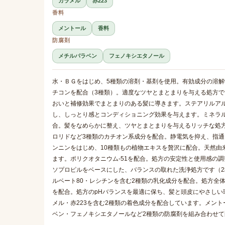
カラメル
赤223
香料
メントール
香料
防腐剤
メチルパラベン
フェノキシエタノール
水・ＢＧをはじめ、5種類の溶剤・基剤を使用。有効成分の溶
チコンを配合（3種類）。適度なツヤとまとまりを与える処方で
おいと補修効果でまとまりのある髪に導きます。ステアリルア
し、しっとり感とコンディショニング効果を与えます。ミネラ
合。髪をなめらかに整え、ツヤとまとまりを与えるリッチな処
ロリドなど3種類のカチオン系成分を配合。静電気を抑え、指
ンニンをはじめ、10種類もの植物エキスを贅沢に配合。天然由
ます。ポリクオタニウム-51を配合。処方の安定性と使用感の
ソプロピルをベースにした、バランスの取れた洗浄処方です（
ルベート80・レシチンを含む2種類の乳化成分を配合。処方全
を配合。処方のpHバランスを最適に保ち、髪と頭皮にやさしい
メル・赤223を含む2種類の着色成分を配合しています。メン
ベン・フェノキシエタノールなど2種類の防腐剤を組み合わせ