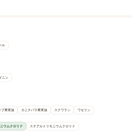
ール
ギニン
ーブ果実油
カニナバラ果実油
スクワラン
ワセリン
モニウムクロリド
ステアルトリモニウムクロリド