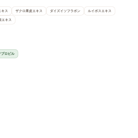
エキス
ザクロ果皮エキス
ダイズイソフラボン
ルイボスエキス
根エキス
ソプロピル