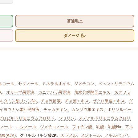
普通毛△
ダメージ毛○
ルコール
、
セタノール
、
ミネラルオイル
、
ジメチコン
、
ベヘントリモニウム
ス
、
オリーブ果実油
、
カニナバラ果実油
、
加水分解酵母エキス
、
スクワラ
ルタミン酸リシンNa
、
チャ乾留液
、
チャ葉エキス
、
ザクロ果皮エキス
、
ダ
セイヨウナシ果汁発酵液
、
チャカテキン
、
カンゾウ根エキス
、
ポリソルベー
プロピルトリモニウムクロリド
、
ワセリン
、
ステアルトリモニウムクロリ
ノール
、
エタノール
、
ジメチコノール
、
フィチン酸
、
乳酸
、
乳酸Na
、
アル
酸(Al/K)
、
グリチルリチン酸2K
、
カラメル
、
メントール
、
メチルパラベ