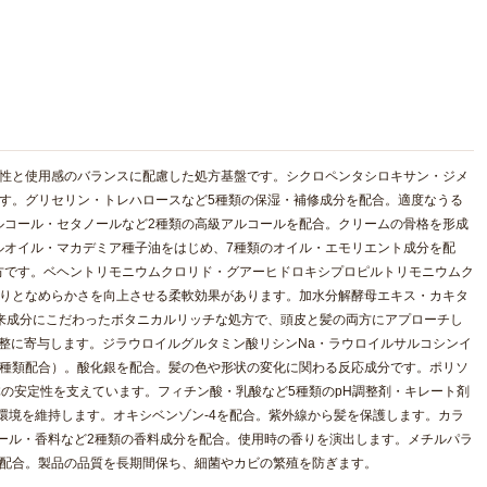
解性と使用感のバランスに配慮した処方基盤です。シクロペンタシロキサン・ジメ
す。グリセリン・トレハロースなど5種類の保湿・補修成分を配合。適度なうる
ルコール・セタノールなど2種類の高級アルコールを配合。クリームの骨格を形成
ルオイル・マカデミア種子油をはじめ、7種類のオイル・エモリエント成分を配
方です。ベヘントリモニウムクロリド・グアーヒドロキシプロピルトリモニウムク
通りとなめらかさを向上させる柔軟効果があります。加水分解酵母エキス・カキタ
来成分にこだわったボタニカルリッチな処方で、頭皮と髪の両方にアプローチし
調整に寄与します。ジラウロイルグルタミン酸リシンNa・ラウロイルサルコシンイ
2種類配合）。酸化銀を配合。髪の色や形状の変化に関わる反応成分です。ポリソ
体の安定性を支えています。フィチン酸・乳酸など5種類のpH調整剤・キレート剤
環境を維持します。オキシベンゾン-4を配合。紫外線から髪を保護します。カラ
トール・香料など2種類の香料成分を配合。使用時の香りを演出します。メチルパラ
て配合。製品の品質を長期間保ち、細菌やカビの繁殖を防ぎます。