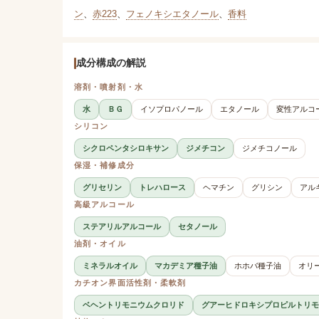
ン
、
赤223
、
フェノキシエタノール
、
香料
成分構成の解説
溶剤・噴射剤・水
水
ＢＧ
イソプロパノール
エタノール
変性アルコ
シリコン
シクロペンタシロキサン
ジメチコン
ジメチコノール
保湿・補修成分
グリセリン
トレハロース
ヘマチン
グリシン
アル
高級アルコール
ステアリルアルコール
セタノール
油剤・オイル
ミネラルオイル
マカデミア種子油
ホホバ種子油
オリ
カチオン界面活性剤・柔軟剤
ベヘントリモニウムクロリド
グアーヒドロキシプロピルトリ