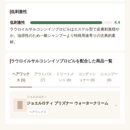
低刺激性
4.4
低刺激性
ラウロイルサルコシンイソプロピルはエステル型で皮膚刺激穏や
か。油溶性のため一般シャンプーより特殊用途寄りの古典的素
材。
ラウロイルサルコシンイソプロピルを配合した商品一覧
ヘアワック
アウトバス
トリートメ
コンディシ
シャンプー
ス (1)
(7)
ント (6)
ョナー (8)
(8)
ジョエルロティ
ジョエルロティ プリズナー ウォータークリーム
›
ヘアワックス