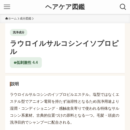
ヘアケア図鑑
ホーム
成分図鑑
洗浄成分
ラウロイルサルコシンイソプロピ
ル
低刺激性 4.4
説明
ラウロイルサルコシンのイソプロピルエステル。塩型ではなくエ
ステル型でアニオン電荷を持たず油溶性となるため洗浄用途より
湿潤・コンディショニング・感触改良寄りで使われる特殊なサル
コシン系素材。古典的位置づけの原料となる一つ。毛髪・頭皮の
洗浄目的でシャンプーに配合される。