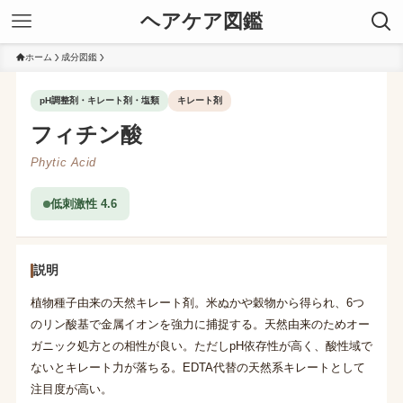
ヘアケア図鑑
ホーム
成分図鑑
pH調整剤・キレート剤・塩類
キレート剤
フィチン酸
Phytic Acid
低刺激性 4.6
説明
植物種子由来の天然キレート剤。米ぬかや穀物から得られ、6つ
のリン酸基で金属イオンを強力に捕捉する。天然由来のためオー
ガニック処方との相性が良い。ただしpH依存性が高く、酸性域で
ないとキレート力が落ちる。EDTA代替の天然系キレートとして
注目度が高い。