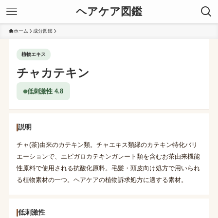
ヘアケア図鑑
ホーム
成分図鑑
植物エキス
チャカテキン
低刺激性 4.8
説明
チャ(茶)由来のカテキン類。チャエキス類縁のカテキン特化バリ
エーションで、エピガロカテキンガレート類を含むお茶由来機能
性原料で使用される抗酸化原料。毛髪・頭皮向け処方で用いられ
る植物素材の一つ。ヘアケアの植物訴求処方に適する素材。
低刺激性