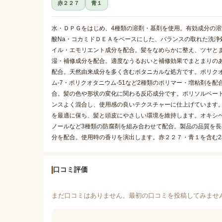
赤２２７
青１
水・ＤＰＧをはじめ、4種類の溶剤・基剤を使用。有効成分の溶解
酸Na・コカミドＤＥＡをベースにした、バランスの取れた洗浄
イル・エモリエント成分を配合。髪をなめらかに整え、ツヤと
湿・補修成分を配合。適度なうるおいと補修効果でまとまりの
配合。天然由来成分を多く含むボタニカルな処方です。ポリクオ
ム-7・ポリクオタニウム-51など2種類のポリマー・増粘剤
合。髪の色や形状の変化に関わる反応成分です。ポリソルベート
ンスよく混合し、使用感の良いテクスチャーに仕上げています。
を最適に保ち、髪と頭皮にやさしい環境を維持します。オキシベ
ノールなど3種類の防腐剤を組み合わせて配合。製品の品質を長
分を配合。使用時の香りを演出します。赤２２７・青１を含む
口コミ評価
まだ口コミはありません。最初の口コミを投稿してみませ