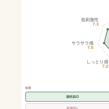
低刺激性
7.3
サラサラ感
7.5
しっとり感
7.2
肌質
脂性肌◎
乾燥肌×