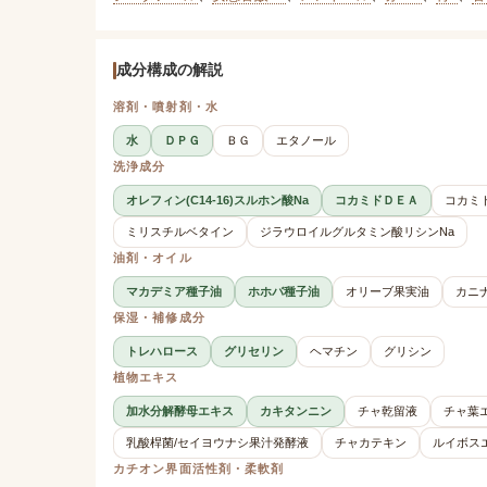
成分構成の解説
溶剤・噴射剤・水
水
ＤＰＧ
ＢＧ
エタノール
洗浄成分
オレフィン(C14-16)スルホン酸Na
コカミドＤＥＡ
コカミ
ミリスチルベタイン
ジラウロイルグルタミン酸リシンNa
油剤・オイル
マカデミア種子油
ホホバ種子油
オリーブ果実油
カニ
保湿・補修成分
トレハロース
グリセリン
ヘマチン
グリシン
植物エキス
加水分解酵母エキス
カキタンニン
チャ乾留液
チャ葉
乳酸桿菌/セイヨウナシ果汁発酵液
チャカテキン
ルイボス
カチオン界面活性剤・柔軟剤