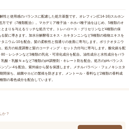
性と使用感のバランスに配慮した処方基盤です。オレフィン(C14-16)スルホン
処方です（7種類配合）。マカデミア種子油・ホホバ種子油をはじめ、5種類のオ
まとまりを与えるリッチな処方です。トレハロース・グリセリンなど4種類の保
ある髪に導きます。加水分解酵母エキス・カキタンニンなど9種類の植物エキスを
タニウム-10を配合。髪の柔軟性と指通りの改善に寄与します。ポリクオタニウ
を配合。処方の粘度調整と髪のコーティング・セット力付与に寄与します。酸化銀を配
80・レシチンなど3種類の乳化・可溶化成分を配合。油性成分と水性成分をバラ
乳酸・乳酸Ｎａなど7種類のpH調整剤・キレート剤を配合。処方のpHバランス
ンゾン-4を配合。紫外線から髪を保護します。メチルパラベン・フェノキシエタ
期間保ち、細菌やカビの繁殖を防ぎます。メントール・香料など2種類の香料成
2種類の着色成分を配合しています。
んか？