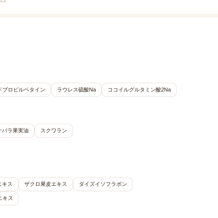
ドプロピルベタイン
ラウレス硫酸Na
ココイルグルタミン酸2Na
ナバラ果実油
スクワラン
エキス
ザクロ果皮エキス
ダイズイソフラボン
エキス