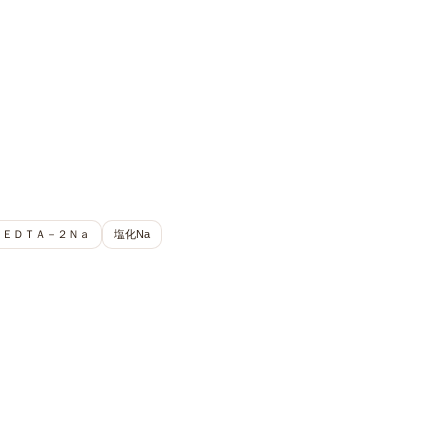
ＥＤＴＡ－２Ｎａ
塩化Na