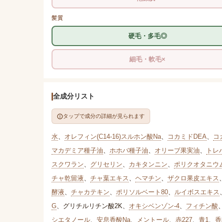
髪質
硬毛・多毛◎
細毛・軟毛×
全成分リスト
タップで成分の詳細が見られます
水
、
オレフィン(C14-16)スルホン酸Na
、
コカミドDEA
、
コ
マカデミア種子油
、
ホホバ種子油
、
オリーブ果実油
、
トレ
スクワラン
、
グリセリン
、
カキタンニン
、
ポリクオタニウム
チャ乾留液
、
チャ葉エキス
、
ヘマチン
、
ザクロ果皮エキス
酵液
、
チャカテキン
、
ポリソルベート80
、
ルイボスエキス
G
、
グリチルリチン酸2K
、
オキシベンゾン-4
、
フィチン酸
シエタノール
、
安息香酸Na
、
メントール
、
赤227
、
青1
、
香