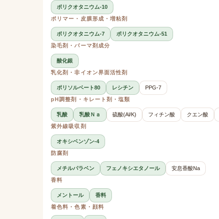
ポリクオタニウム-10
ポリマー・皮膜形成・増粘剤
ポリクオタニウム-7
ポリクオタニウム-51
染毛剤・パーマ剤成分
酸化銀
乳化剤・非イオン界面活性剤
ポリソルベート80
レシチン
PPG-7
pH調整剤・キレート剤・塩類
乳酸
乳酸Ｎａ
硫酸(Al/K)
フィチン酸
クエン酸
紫外線吸収剤
オキシベンゾン-4
防腐剤
メチルパラベン
フェノキシエタノール
安息香酸Na
香料
メントール
香料
着色料・色素・顔料