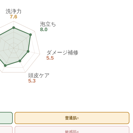
洗浄力
7.6
泡立ち
8.0
ダメージ補修
5.5
頭皮ケア
5.3
普通肌○
敏感肌×