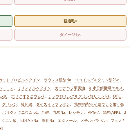
普通毛○
ダメージ毛×
カミドプロピルベタイン
、
ラウレス硫酸Na
、
ココイルグルタミン酸2Na
、
ハロース
、
ミリスチルベタイン
、
カニナバラ果実油
、
加水分解酵母エキス
、
-10
、
ポリクオタニウム-7
、
ジラウロイルグルタミン酸リシンNa
、
DPG
、
、
グリシン
、
酸化銀
、
ダイズイソフラボン
、
乳酸桿菌/セイヨウナシ果汁発
、
ポリクオタニウム-51
、
乳酸
、
乳酸Na
、
レシチン
、
PPG-7
、
硫酸(Al/K)
、
B
、
クエン酸
、
EDTA-2Na
、
塩化Na
、
エタノール
、
メチルパラベン
、
フェノキ
料